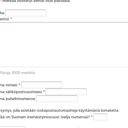
*
-merkillä osoitetut kentät ovat pakollisia.
ihe
estisi
*
Yläraja 3000 merkkiä.
ma nimesi
*
ma sähköpostiosoitteesi
*
ma puhelinnumerosi
symys, jolla estetään roskapostiautomaatteja käyttämästä lomaketta:
ikä on Suomen itsenäistymisvuosi (neljä numeroa)?
*