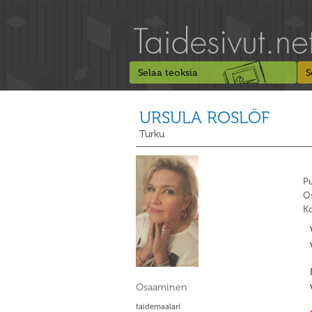
Selaa teoksia
S
URSULA ROSLÖF
Turku
Pu
Os
Ko
Osaaminen
taidemaalari