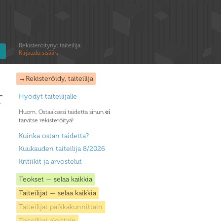
Rekisteröitynyt taiteilija:
Kirjaudu sisään
→Rekisteröidy, taiteilija
Hyödyt taiteilijalle
Huom. Ostaaksesi taidetta sinun
ei
tarvitse rekisteröityä!
Kuinka ostan taidetta?
Kuukauden taiteilija 8/2026
Kritiikit ja arvostelut
Teokset — selaa kaikkia
Taiteilijat — selaa kaikkia
Taiteilijat paikkakunnittain
Taiteilijat aloittain