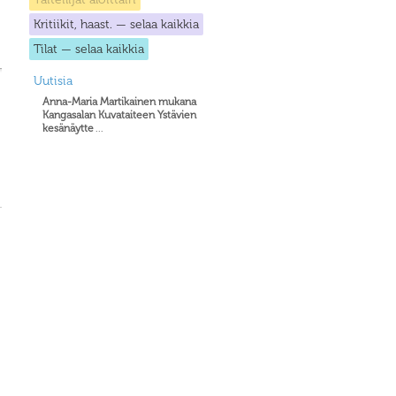
Kritiikit, haast. — selaa kaikkia
Tilat — selaa kaikkia
Uutisia
Anna-Maria Martikainen mukana
Kangasalan Kuvataiteen Ystävien
kesänäytte
...