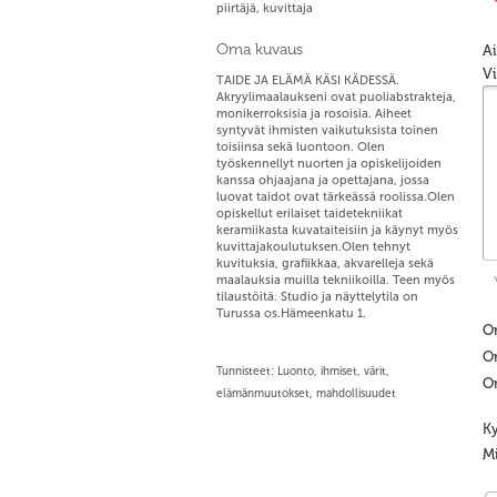
piirtäjä, kuvittaja
Oma kuvaus
A
Vi
TAIDE JA ELÄMÄ KÄSI KÄDESSÄ.
Akryylimaalaukseni ovat puoliabstrakteja,
monikerroksisia ja rosoisia. Aiheet
syntyvät ihmisten vaikutuksista toinen
toisiinsa sekä luontoon. Olen
työskennellyt nuorten ja opiskelijoiden
kanssa ohjaajana ja opettajana, jossa
luovat taidot ovat tärkeässä roolissa.Olen
opiskellut erilaiset taidetekniikat
keramiikasta kuvataiteisiin ja käynyt myös
kuvittajakoulutuksen.Olen tehnyt
kuvituksia, grafiikkaa, akvarelleja sekä
maalauksia muilla tekniikoilla. Teen myös
tilaustöitä. Studio ja näyttelytila on
Turussa os.Hämeenkatu 1.
O
O
Tunnisteet: Luonto, ihmiset, värit,
O
elämänmuutokset, mahdollisuudet
Ky
M