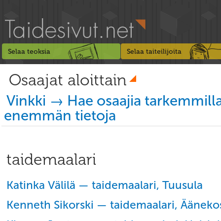
Selaa teoksia
Selaa taiteilijoita
Osaajat aloittain
Vinkki → Hae osaajia tarkemmill
enemmän tietoja
taidemaalari
Katinka Välilä — taidemaalari, Tuusula
Kenneth Sikorski — taidemaalari, Ääneko