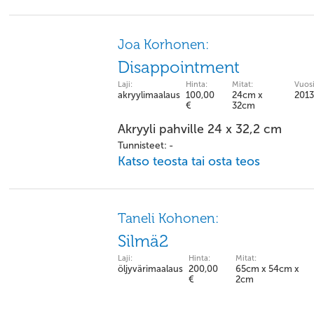
Joa Korhonen:
Disappointment
Laji:
Hinta:
Mitat:
Vuosi
akryylimaalaus
100,00
24cm x
2013
€
32cm
Akryyli pahville 24 x 32,2 cm
Tunnisteet: -
Katso teosta tai osta teos
Taneli Kohonen:
Silmä2
Laji:
Hinta:
Mitat:
öljyvärimaalaus
200,00
65cm x 54cm x
€
2cm