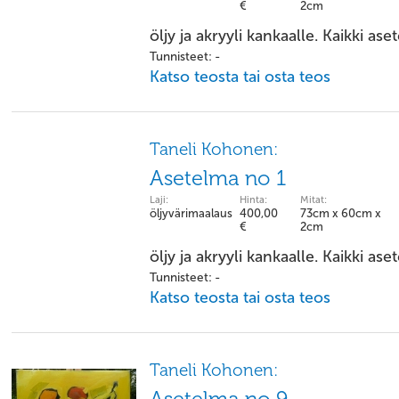
€
2cm
öljy ja akryyli kankaalle. Kaikki ase
Tunnisteet: -
Katso teosta tai osta teos
Taneli Kohonen:
Asetelma no 1
Laji:
Hinta:
Mitat:
öljyvärimaalaus
400,00
73cm x 60cm x
€
2cm
öljy ja akryyli kankaalle. Kaikki ase
Tunnisteet: -
Katso teosta tai osta teos
Taneli Kohonen: