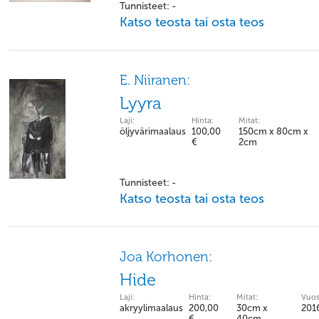
Tunnisteet: -
Katso teosta tai osta teos
E. Niiranen:
Lyyra
Laji:
Hinta:
Mitat:
öljyvärimaalaus
100,00
150cm x 80cm x
€
2cm
Tunnisteet: -
Katso teosta tai osta teos
Joa Korhonen:
Hide
Laji:
Hinta:
Mitat:
Vuos
akryylimaalaus
200,00
30cm x
201
€
40cm