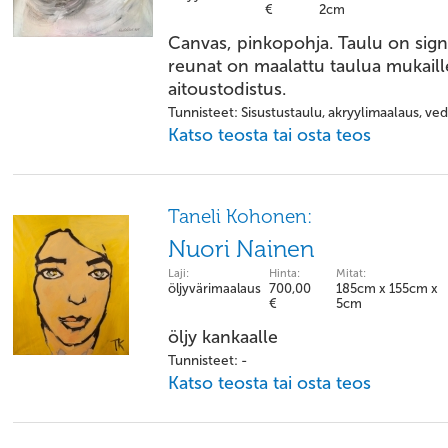
€
2cm
Canvas, pinkopohja. Taulu on signe
reunat on maalattu taulua mukail
aitoustodistus.
Tunnisteet: Sisustustaulu, akryylimaalaus, vedi
Katso teosta tai osta teos
Taneli Kohonen:
Nuori Nainen
Laji:
Hinta:
Mitat:
öljyvärimaalaus
700,00
185cm x 155cm x
€
5cm
öljy kankaalle
Tunnisteet: -
Katso teosta tai osta teos