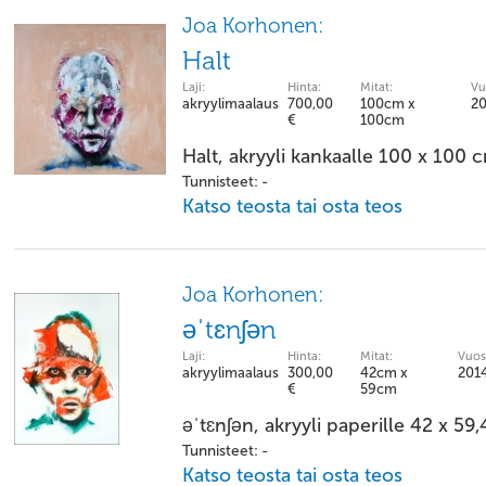
Joa Korhonen:
Halt
Laji:
Hinta:
Mitat:
Vu
akryylimaalaus
700,00
100cm x
2
€
100cm
Halt, akryyli kankaalle 100 x 100 
Tunnisteet: -
Katso teosta tai osta teos
Joa Korhonen:
əˈtɛnʃən
Laji:
Hinta:
Mitat:
Vuos
akryylimaalaus
300,00
42cm x
201
€
59cm
əˈtɛnʃən, akryyli paperille 42 x 59
Tunnisteet: -
Katso teosta tai osta teos