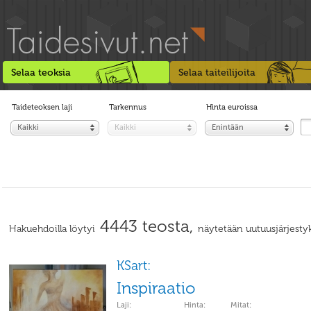
Selaa teoksia
Selaa taiteilijoita
Taideteoksen laji
Tarkennus
Hinta euroissa
Kaikki
Kaikki
Enintään
4443 teosta,
Hakuehdoilla löytyi
näytetään uutuusjärjestyk
KSart:
Inspiraatio
Laji:
Hinta:
Mitat: