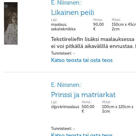
E. Niiranen:
Likainen peili
Laji:
Hinta:
Mitat:
maalaus,
90,00
150cm x 45c
sekatekniikka
€
2cm
Tekstiireliefin lisäksi maalauksessa
ei voi pitkällä aikavälillä ennusta
Tunnisteet: -
Katso teosta tai osta teos
E. Niiranen:
Prinssi ja matriarkat
Laji:
Hinta:
Mitat:
öljyvärimaalaus
500,00
100cm x 120cm x
€
2cm
Tunnisteet: -
Katso teosta tai osta teos