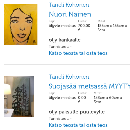
Taneli Kohonen:
Nuori Nainen
Laji:
Hinta:
Mitat:
öljyvärimaalaus
700,00
185cm x 155cm x
€
5cm
öljy kankaalle
Tunnisteet: -
Katso teosta tai osta teos
Taneli Kohonen:
Suojasää metsässä MYYT
Laji:
Hinta:
Mitat:
öljyvärimaalaus
0,00
138cm x 60cm x
€
3cm
öljy paksulle puulevylle
Tunnisteet: -
Katso teosta tai osta teos