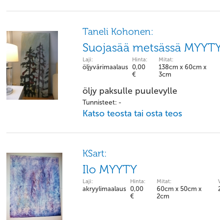
Taneli Kohonen:
Suojasää metsässä MYYT
Laji:
Hinta:
Mitat:
öljyvärimaalaus
0,00
138cm x 60cm x
€
3cm
öljy paksulle puulevylle
Tunnisteet: -
Katso teosta tai osta teos
KSart:
Ilo MYYTY
Laji:
Hinta:
Mitat:
akryylimaalaus
0,00
60cm x 50cm x
€
2cm