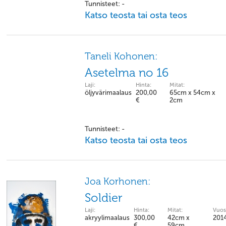
Tunnisteet: -
Katso teosta tai osta teos
Taneli Kohonen:
Asetelma no 16
Laji:
Hinta:
Mitat:
öljyvärimaalaus
200,00
65cm x 54cm x
€
2cm
Tunnisteet: -
Katso teosta tai osta teos
Joa Korhonen:
Soldier
Laji:
Hinta:
Mitat:
Vuos
akryylimaalaus
300,00
42cm x
201
€
59cm