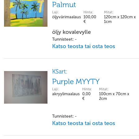
Palmut
Laji:
Hinta:
Mitat:
öljyvärimaalaus
100,00
120cm x 120cm x
€
1cm
öljy kovalevylle
Tunnisteet: -
Katso teosta tai osta teos
KSart:
Purple MYYTY
Laji:
Hinta:
Mitat:
akryylimaalaus
0,00
100cm x 70cm x
€
2cm
Tunnisteet: -
Katso teosta tai osta teos