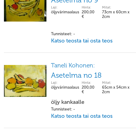
Asetelma no 9
Laji:
Hinta:
Mitat:
öljyvärimaalaus
200,00
73cm x 60cm x
€
2cm
Tunnisteet: -
Katso teosta tai osta teos
Taneli Kohonen:
Asetelma no 18
Laji:
Hinta:
Mitat:
öljyvärimaalaus
200,00
65cm x 54cm x
€
2cm
öljy kankaalle
Tunnisteet: -
Katso teosta tai osta teos