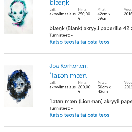
blæŋk
Laji:
Hinta:
Mitat:
Vuosi
akryylimaalaus
250,00
42cm x
201
€
59cm
blæŋk (Blank) akryyli paperille 42 
Tunnisteet: -
Katso teosta tai osta teos
Joa Korhonen:
ˈlaɪən mæn
Laji:
Hinta:
Mitat:
Vuos
akryylimaalaus
200,00
30cm x
201
€
42cm
ˈlaɪən mæn (Lionman) akryyli pape
Tunnisteet: -
Katso teosta tai osta teos