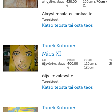
akryylimaalaus
420,00
100cm x 70cm x
€
2cm
Akryylimaalaus kankaalle
Tunnisteet: -
Katso teosta tai osta teos
Taneli Kohonen:
Mies XI
Laji:
Hinta:
Mitat:
Vu
öljyvärimaalaus
400,00
120cm x
2
€
120cm
öljy kovalevylle
Tunnisteet: -
Katso teosta tai osta teos
Taneli Kohonen: