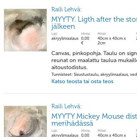
Raili Lehvä:
MYYTY. Ligth after the st
jälkeen
Laji:
Hinta:
Mitat:
akryylimaalaus
0,00
40cm x 40cm x
€
2cm
Canvas, pinkopohja. Taulu on signe
reunat on maalattu taulua mukail
aitoustodistus.
Tunnisteet: Sisustustaulu, akryylimaalaus, vedi
Katso teosta tai osta teos
Raili Lehvä:
MYYTY Mickey Mouse distre
merihädässä
Laji:
Hinta:
Mitat:
akryylimaalaus
0,00
40cm x 40cm x