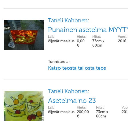
Taneli Kohonen:
Punainen asetelma MYYT
Laji:
Hinta:
Mitat:
Vuosi:
öljyvärimaalaus
0,00
73cm x
2016
€
60cm
Tunnisteet: -
Katso teosta tai osta teos
Taneli Kohonen:
Asetelma no 23
Laji:
Hinta:
Mitat:
Vuos
öljyvärimaalaus
200,00
73cm x
201
€
60cm