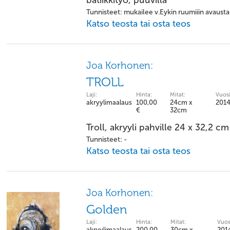
batiikkityö, puuvilla
Tunnisteet: mukailee v.Eykin ruumiiin avausta
Katso teosta tai osta teos
Joa Korhonen:
TROLL
Laji:
Hinta:
Mitat:
Vuosi
akryylimaalaus
100,00
24cm x
201
€
32cm
Troll, akryyli pahville 24 x 32,2 cm
Tunnisteet: -
Katso teosta tai osta teos
Joa Korhonen:
Golden
Laji:
Hinta:
Mitat:
Vuos
akryylimaalaus
200,00
30cm x
201