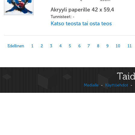
Akryyli paperille 42 x 59,4
Tunnisteet: -
Katso teosta tai osta teos
Edellinen
1
2
3
4
5
6
7
8
9
10
11
Taid
Medialle
-
Käyttöehdot
-