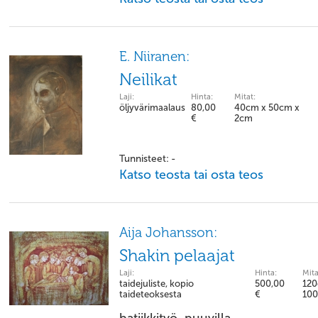
E. Niiranen:
Neilikat
Laji:
Hinta:
Mitat:
öljyvärimaalaus
80,00
40cm x 50cm x
€
2cm
Tunnisteet: -
Katso teosta tai osta teos
Aija Johansson:
Shakin pelaajat
Laji:
Hinta:
Mita
taidejuliste, kopio
500,00
120
taideteoksesta
€
10