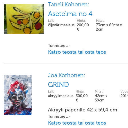
Taneli Kohonen:
Asetelma no 4
Laji:
Hinta:
Mitat:
öljyvärimaalaus
200,00
73cm x 60cm x
€
2cm
Tunnisteet: -
Katso teosta tai osta teos
Joa Korhonen:
GRIND
Laji:
Hinta:
Mitat:
Vuos
akryylimaalaus
300,00
42cm x
201
€
59cm
Akryyli paperille 42 x 59,4 cm
Tunnisteet: -
Katso teosta tai osta teos