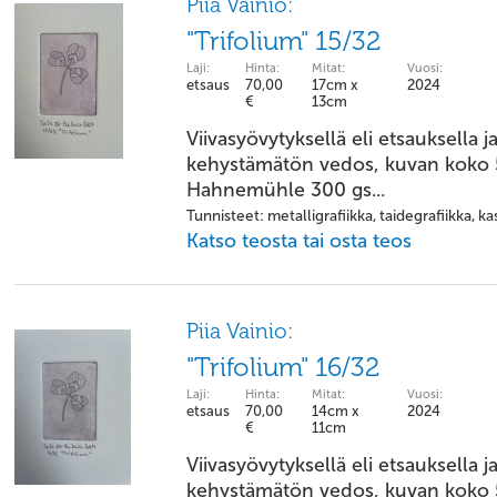
Piia Vainio:
"Trifolium" 15/32
Laji:
Hinta:
Mitat:
Vuosi:
etsaus
70,00
17cm x
2024
€
13cm
Viivasyövytyksellä eli etsauksella j
kehystämätön vedos, kuvan koko 5
Hahnemühle 300 gs...
Tunnisteet: metalligrafiikka, taidegrafiikka, kas
Katso teosta tai osta teos
Piia Vainio:
"Trifolium" 16/32
Laji:
Hinta:
Mitat:
Vuosi:
etsaus
70,00
14cm x
2024
€
11cm
Viivasyövytyksellä eli etsauksella j
kehystämätön vedos, kuvan koko 5