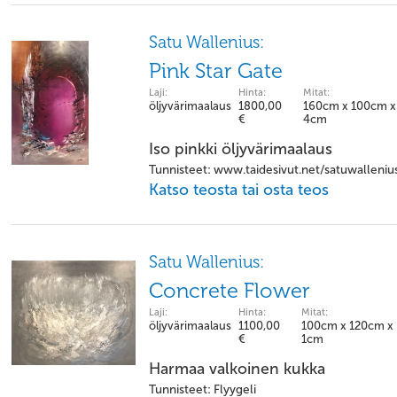
Satu Wallenius:
Pink Star Gate
Laji:
Hinta:
Mitat:
öljyvärimaalaus
1800,00
160cm x 100cm x
€
4cm
Iso pinkki öljyvärimaalaus
Tunnisteet: www.taidesivut.net/satuwalleniu
Katso teosta tai osta teos
Satu Wallenius:
Concrete Flower
Laji:
Hinta:
Mitat:
öljyvärimaalaus
1100,00
100cm x 120cm x
€
1cm
Harmaa valkoinen kukka
Tunnisteet: Flyygeli