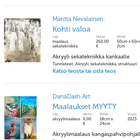
Maritta Nevalainen:
Kohti valoa
Laji:
Hinta:
Mitat:
maalaus,
260,00
50cm x 60c
sekatekniikka
€
2cm
Akryyli sekatekniikka kankaalle
Tunnisteet: Akryyli, sekatekniikka, struktuuri
Katso teosta tai osta teos
DariaDash Art:
Maalaukset MYYTY
Laji:
Hinta:
Mitat:
Vuosi:
akryylimaalaus
0,00
18cm x
2023
€
24cm
Akryylimaalaus kangaspahvipohjal