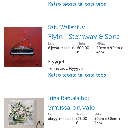
Katso teosta tai osta teos
Satu Wallenius:
Flyin - Steinway & Sons
Laji:
Hinta:
Mitat:
öljyvärimaalaus
600,00
90cm x 90cm x
€
4cm
Flyygeli
Tunnisteet: Flyygeli
Katso teosta tai osta teos
Irina Rantalaiho:
Sinussa on valo
Laji:
Hinta:
Mitat:
akryylimaalaus
325,00
50cm x 50cm x
€
4cm