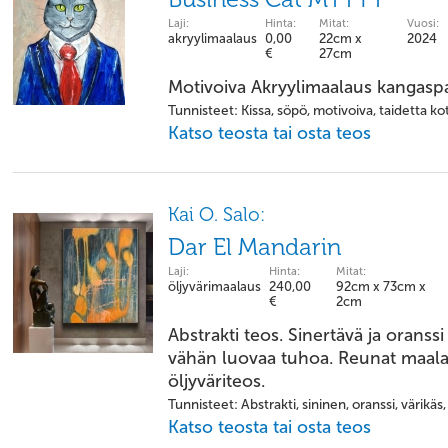
Laji:
Hinta:
Mitat:
Vuosi:
akryylimaalaus
0,00
22cm x
2024
€
27cm
Motivoiva Akryylimaalaus kangasp
Tunnisteet: Kissa, söpö, motivoiva, taidetta kot
Katso teosta tai osta teos
Kai O. Salo:
Dar El Mandarin
Laji:
Hinta:
Mitat:
öljyvärimaalaus
240,00
92cm x 73cm x
€
2cm
Abstrakti teos. Sinertävä ja oranssi
vähän luovaa tuhoa. Reunat maalat
öljyväriteos.
Tunnisteet: Abstrakti, sininen, oranssi, värikäs
Katso teosta tai osta teos