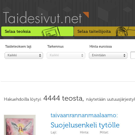
Selaa teoksia
Selaa taiteilijoita
Taideteoksen laji
Tarkennus
Hinta euroissa
Kaikki
Kaikki
Enintään
4444 teosta,
Hakuehdoilla löytyi
näytetään uutuusjärjesty
taivaanrannanmaalaamo:
Suojelusenkeli tytölle
Laji:
Hinta:
Mitat: