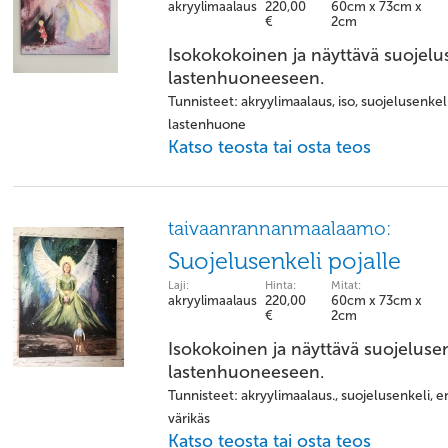
akryylimaalaus
220,00
60cm x 73cm x
€
2cm
Isokokokoinen ja näyttävä suojelus
lastenhuoneeseen.
Tunnisteet: akryylimaalaus, iso, suojelusenkeli
lastenhuone
Katso teosta tai osta teos
taivaanrannanmaalaamo:
Suojelusenkeli pojalle
Laji:
Hinta:
Mitat:
akryylimaalaus
220,00
60cm x 73cm x
€
2cm
Isokokoinen ja näyttävä suojelusen
lastenhuoneeseen.
Tunnisteet: akryylimaalaus., suojelusenkeli, en
värikäs
Katso teosta tai osta teos