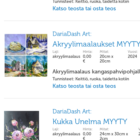
Tunnisteet: Keittiö, ruoka, taidetta kotiin
Katso teosta tai osta teos
DariaDash Art:
Akryylimaalaukset MYYT
Laji:
Hinta:
Mitat:
Vuosi:
akryylimaalaus
0,00
20cm x
2024
€
20cm
Akryylimaalaus kangaspahvipohjal
Tunnisteet: Keittiö, ruoka, taidetta kotiin
Katso teosta tai osta teos
DariaDash Art:
Kukka Unelma MYYTY
Laji:
Hinta:
Mitat:
akryylimaalaus
0,00
24cm x 30cm x
€
2cm