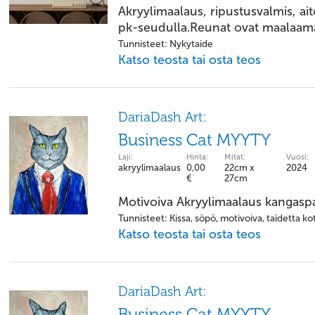
Akryylimaalaus, ripustusvalmis, ai
pk-seudulla.Reunat ovat maalaama
Tunnisteet: Nykytaide
Katso teosta tai osta teos
DariaDash Art:
Business Cat MYYTY
Laji:
Hinta:
Mitat:
Vuosi:
akryylimaalaus
0,00
22cm x
2024
€
27cm
Motivoiva Akryylimaalaus kangasp
Tunnisteet: Kissa, söpö, motivoiva, taidetta kot
Katso teosta tai osta teos
DariaDash Art:
Business Cat MYYTY