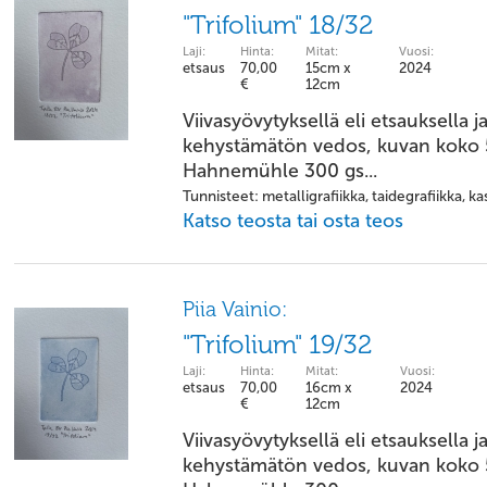
"Trifolium" 18/32
Laji:
Hinta:
Mitat:
Vuosi:
etsaus
70,00
15cm x
2024
€
12cm
Viivasyövytyksellä eli etsauksella j
kehystämätön vedos, kuvan koko 5
Hahnemühle 300 gs...
Tunnisteet: metalligrafiikka, taidegrafiikka, kas
Katso teosta tai osta teos
Piia Vainio:
"Trifolium" 19/32
Laji:
Hinta:
Mitat:
Vuosi:
etsaus
70,00
16cm x
2024
€
12cm
Viivasyövytyksellä eli etsauksella j
kehystämätön vedos, kuvan koko 5