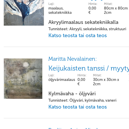
Laji:
Hinta:
Mitat:
maalaus,
0,00
80cm x 80cm 
sekatekniikka
€
2cm
Akryylimaalaus sekatekniikalla
Tunnisteet: Akryyli, sekatekniikka, struktuuri
Katso teosta tai osta teos
Maritta Nevalainen:
Keijukaisten tanssi / myyt
Laji:
Hinta:
Mitat:
öljyvärimaalaus
0,00
30cm x 30cm x
€
2cm
Kylmävaha - öljyväri
Tunnisteet: Öljyväri, kylmävaha, vaneri
Katso teosta tai osta teos