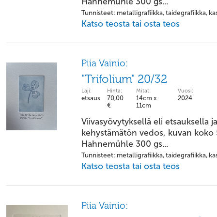
Hahnemühle 300 gs...
Tunnisteet: metalligrafiikka, taidegrafiikka, kas
Katso teosta tai osta teos
Piia Vainio:
"Trifolium" 20/32
Laji:
Hinta:
Mitat:
Vuosi:
etsaus
70,00
14cm x
2024
€
11cm
Viivasyövytyksellä eli etsauksella j
kehystämätön vedos, kuvan koko 5
Hahnemühle 300 gs...
Tunnisteet: metalligrafiikka, taidegrafiikka, kas
Katso teosta tai osta teos
Piia Vainio: