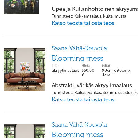
Upea ja Kullanhohtoinen akryylima
Tunnisteet: Kukkamaalaus, kulta, musta
Katso teosta tai osta teos
Saana Vähä-Kouvola:
Blooming mess
Laji:
Hinta:
Mitat:
akryylimaalaus
550,00
90cm x 90cm x
€
4cm
Abstrakti, värikäs akryylimaalaus
Tunnisteet: Raikas, värikäs, iloinen, sisustus, ko
Katso teosta tai osta teos
Saana Vähä-Kouvola:
Blooming mess