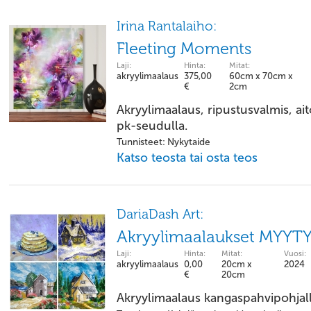
Irina Rantalaiho:
Fleeting Moments
Laji:
Hinta:
Mitat:
akryylimaalaus
375,00
60cm x 70cm x
€
2cm
Akryylimaalaus, ripustusvalmis, ai
pk-seudulla.
Tunnisteet: Nykytaide
Katso teosta tai osta teos
DariaDash Art:
Akryylimaalaukset MYYT
Laji:
Hinta:
Mitat:
Vuosi:
akryylimaalaus
0,00
20cm x
2024
€
20cm
Akryylimaalaus kangaspahvipohjal