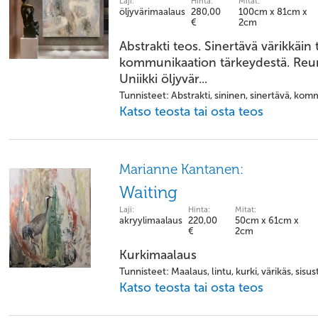
Laji:
Hinta:
Mitat:
öljyvärimaalaus
280,00
100cm x 81cm x
€
2cm
Abstrakti teos. Sinertävä värikkäin
kommunikaation tärkeydestä. Reun
Uniikki öljyvär...
Tunnisteet: Abstrakti, sininen, sinertävä, kom
Katso teosta tai osta teos
Marianne Kantanen:
Waiting
Laji:
Hinta:
Mitat:
akryylimaalaus
220,00
50cm x 61cm x
€
2cm
Kurkimaalaus
Tunnisteet: Maalaus, lintu, kurki, värikäs, sisus
Katso teosta tai osta teos