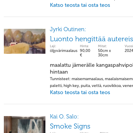
Katso teosta tai osta teos
Jyrki Outinen:
Luonto hengittää autereis
Laji:
Hinta:
Mitat:
Vuosi
öljyvärimaalaus
90,00
50cm x
202
€
30cm
maalattu jämerälle kangaspahvipohja
hintaan
Tunnisteet: maisemamaalaus, maalaismaisema, 
paletti, high key, puita, vettä, ruovikkoa, vene
Katso teosta tai osta teos
Kai O. Salo:
Smoke Signs