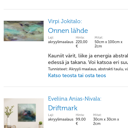
Virpi Jokitalo:
Onnen lähde
Laji:
Hinta:
Mitat:
akryylimaalaus
220,00
50cm x 100cm x
€
2cm
Kauniit värit, liike ja energia abst
edessä ja takana. Voi katsoa eri su
Tunnisteet: Akryyli maalaus, abstrakti taulu, 
Katso teosta tai osta teos
Eveliina Anias-Nivala:
Driftmark
Laji:
Hinta:
Mitat:
akryylimaalaus
99,00
30cm x 30cm x
€
2cm