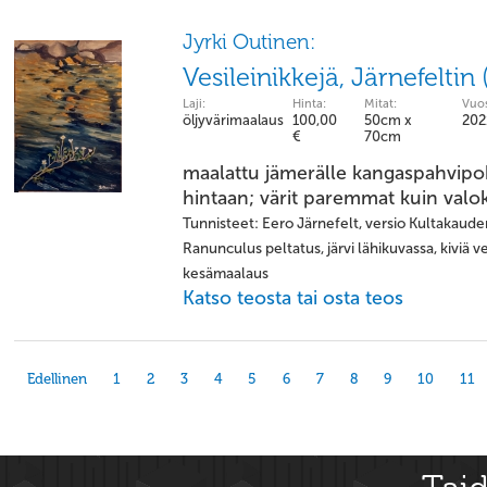
Jyrki Outinen:
Vesileinikkejä, Järnefelti
Laji:
Hinta:
Mitat:
Vuos
öljyvärimaalaus
100,00
50cm x
202
€
70cm
maalattu jämerälle kangaspahvipohja
hintaan; värit paremmat kuin valo
Tunnisteet: Eero Järnefelt, versio Kultakauden 
Ranunculus peltatus, järvi lähikuvassa, kiviä ve
kesämaalaus
Katso teosta tai osta teos
Edellinen
1
2
3
4
5
6
7
8
9
10
11