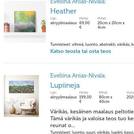
Eveliina Anias-Nivala:
Heather
Laji:
Hinta:
Mitat:
akryylimaalaus
69,00
20cm x 20cm x
€
4cm
Tunnisteet: vihreä, luonto, abstrakti, värikäs, 
Katso teosta tai osta teos
Eveliina Anias-Nivala:
Lupiineja
Laji:
Hinta:
Mitat:
Vuos
akryylimaalaus
199,00
80cm x
202
€
40cm
Värikäs, kesäinen maalaus peltotien
Tämä värikäs ja valoisa teos tuo 
reunat o...
Tunnisteet: luonto, suuri, värikäs, lupiini, kasv