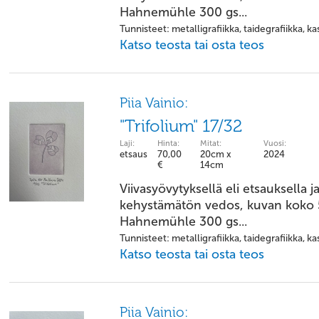
Hahnemühle 300 gs...
Tunnisteet: metalligrafiikka, taidegrafiikka, kas
Katso teosta tai osta teos
Piia Vainio:
"Trifolium" 17/32
Laji:
Hinta:
Mitat:
Vuosi:
etsaus
70,00
20cm x
2024
€
14cm
Viivasyövytyksellä eli etsauksella j
kehystämätön vedos, kuvan koko 5
Hahnemühle 300 gs...
Tunnisteet: metalligrafiikka, taidegrafiikka, kas
Katso teosta tai osta teos
Piia Vainio: