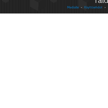
Taid
Medialle
-
Käyttöehdot
-