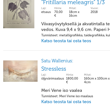
"Fritillaria meleagris" 1/3
Laji:
Hinta:
Mitat:
Vuosi:
etsaus
70,00
18cm x
2018
€
16cm
Viivasyövytyksellä ja akvatintalla 
vedos. Kuva 9,4 x 9,6 cm. Paperi
Tunnisteet: metalligrafiikka, taidegrafiikka, ku
Katso teosta tai osta teos
Satu Wallenius:
Stressless
Laji:
Hinta:
Mitat:
öljyvärimaalaus
1800,00
160cm x 100cm x
€
4cm
Meri Vene iso vaalea
Tunnisteet: Meri Vene iso maalaus
Katso teosta tai osta teos