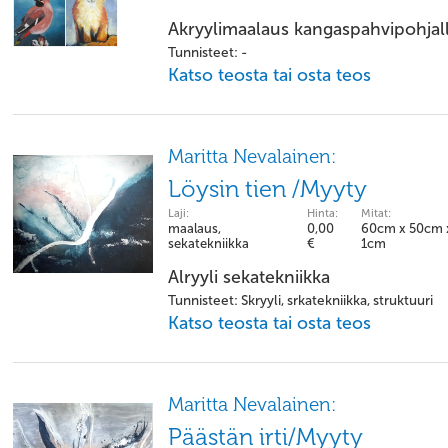
Akryylimaalaus kangaspahvipohjal
Tunnisteet: -
Katso teosta tai osta teos
Maritta Nevalainen:
Löysin tien /Myyty
Laji:
Hinta:
Mitat:
maalaus,
0,00
60cm x 50cm 
sekatekniikka
€
1cm
Alryyli sekatekniikka
Tunnisteet: Skryyli, srkatekniikka, struktuuri
Katso teosta tai osta teos
Maritta Nevalainen:
Päästän irti/Myyty