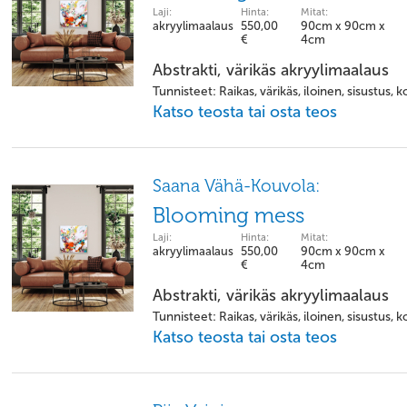
Laji:
Hinta:
Mitat:
akryylimaalaus
550,00
90cm x 90cm x
€
4cm
Abstrakti, värikäs akryylimaalaus
Tunnisteet: Raikas, värikäs, iloinen, sisustus, ko
Katso teosta tai osta teos
Saana Vähä-Kouvola:
Blooming mess
Laji:
Hinta:
Mitat:
akryylimaalaus
550,00
90cm x 90cm x
€
4cm
Abstrakti, värikäs akryylimaalaus
Tunnisteet: Raikas, värikäs, iloinen, sisustus, ko
Katso teosta tai osta teos