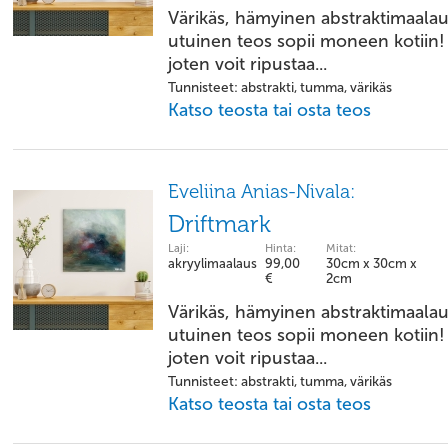
Värikäs, hämyinen abstraktimaala
utuinen teos sopii moneen kotiin!
joten voit ripustaa...
Tunnisteet: abstrakti, tumma, värikäs
Katso teosta tai osta teos
Eveliina Anias-Nivala:
Driftmark
Laji:
Hinta:
Mitat:
akryylimaalaus
99,00
30cm x 30cm x
€
2cm
Värikäs, hämyinen abstraktimaala
utuinen teos sopii moneen kotiin!
joten voit ripustaa...
Tunnisteet: abstrakti, tumma, värikäs
Katso teosta tai osta teos