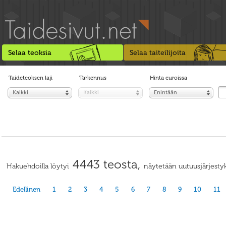
Selaa teoksia
Selaa taiteilijoita
Taideteoksen laji
Tarkennus
Hinta euroissa
Kaikki
Kaikki
Enintään
4443 teosta,
Hakuehdoilla löytyi
näytetään uutuusjärjestyk
Edellinen
1
2
3
4
5
6
7
8
9
10
11