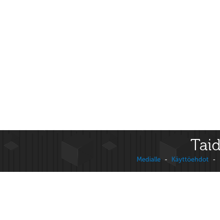
Taid
Medialle
-
Käyttöehdot
-