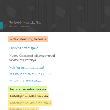
Rekisteröitynyt taiteilija:
Kirjaudu sisään
→Rekisteröidy, taiteilija
Hyödyt taiteilijalle
Huom. Ostaaksesi taidetta sinun
ei
tarvitse rekisteröityä!
Kuinka ostan taidetta?
Kuukauden taiteilija 8/2026
Kritiikit ja arvostelut
Teokset — selaa kaikkia
Taiteilijat — selaa kaikkia
Taiteilijat paikkakunnittain
Taiteilijat aloittain