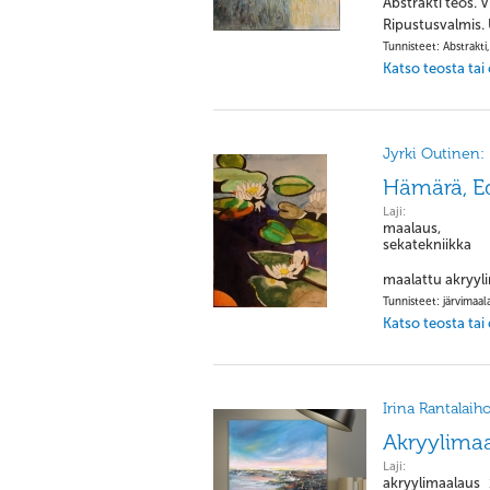
Abstrakti teos. 
Ripustusvalmis. U
Tunnisteet: Abstrakti,
Katso teosta tai
Jyrki Outinen:
Hämärä, Ed
Laji:
maalaus,
sekatekniikka
maalattu akryylim
Tunnisteet: järvimaal
Katso teosta tai
Irina Rantalaiho
Akryylimaa
Laji:
akryylimaalaus