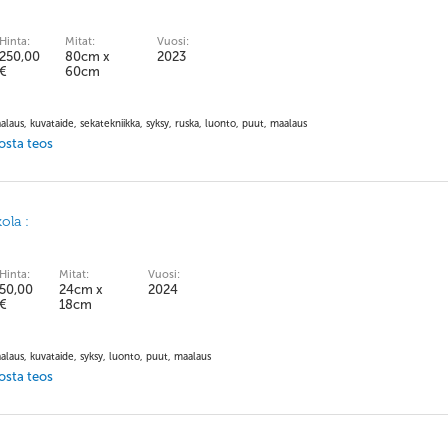
Hinta:
Mitat:
Vuosi:
250,00
80cm x
2023
€
60cm
alaus, kuvataide, sekatekniikka, syksy, ruska, luonto, puut, maalaus
 osta teos
ola :
Hinta:
Mitat:
Vuosi:
50,00
24cm x
2024
€
18cm
alaus, kuvataide, syksy, luonto, puut, maalaus
 osta teos