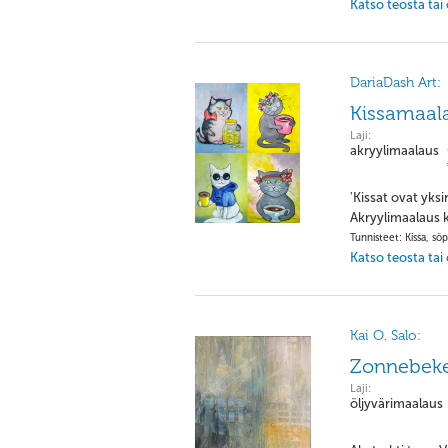
Katso teosta tai
DariaDash Art:
Kissamaal
Laji:
akryylimaalaus
'Kissat ovat yks
Akryylimaalaus k
Tunnisteet: Kissa, söp
Katso teosta tai
Kai O. Salo:
Zonnebek
Laji:
öljyvärimaalaus