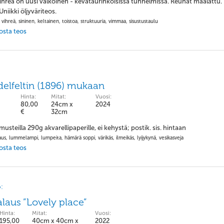
Vihreä on uusi valkoinen - kevätaurinkoisissa tunnelmissa. Reunat maalattu.
niikki öljyväriteos.
 vihreä, sininen, keltainen, toistoa, struktuuria, vimmaa, sisustustaulu
 osta teos
elfeltin (1896) mukaan
Hinta:
Mitat:
Vuosi:
80,00
24cm x
2024
€
32cm
usteilla 290g akvarellipaperille, ei kehystä; postik. sis. hintaan
aus, lummelampi, lumpeita, hämärä soppi, värikäs, ilmeikäs, lyijykynä, vesikasveja
 osta teos
:
laus ”Lovely place”
Hinta:
Mitat:
Vuosi:
195,00
40cm x 40cm x
2022