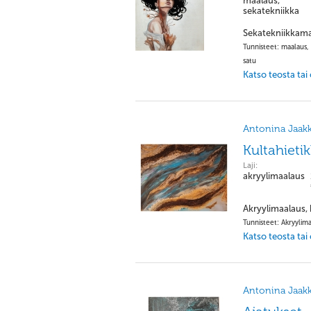
maalaus,
sekatekniikka
Sekatekniikkamaa
Tunnisteet: maalaus, a
satu
Katso teosta tai
Antonina Jaakk
Kultahieti
Laji:
akryylimaalaus
Akryylimaalaus,
Tunnisteet: Akryylimaa
Katso teosta tai
Antonina Jaakk