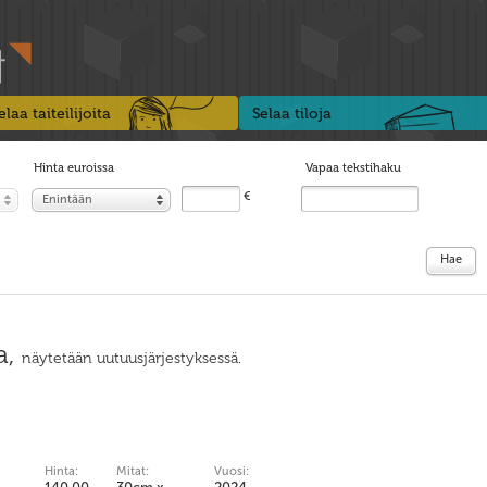
elaa taiteilijoita
Selaa tiloja
Hinta euroissa
Vapaa tekstihaku
€
Enintään
Hae
a,
näytetään uutuusjärjestyksessä.
Hinta:
Mitat:
Vuosi: