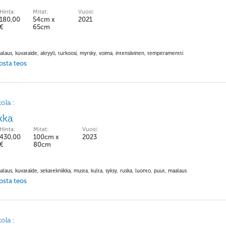
Hinta:
Mitat:
Vuosi:
180,00
54cm x
2021
€
65cm
alaus, kuvataide, akryyli, turkoosi, myrsky, voima, intensiivinen, temperamentti
 osta teos
ola :
kka
Hinta:
Mitat:
Vuosi:
430,00
100cm x
2023
€
80cm
alaus, kuvataide, sekatekniikka, musta, kulta, syksy, ruska, luonto, puut, maalaus
 osta teos
ola :