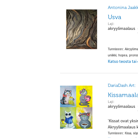
Antonina Jaakk
Usva
Laji:
akryylimaalaus
Tunnisteet: Akryylima
uniikki, hopea, pronss
Katso teosta tai
DariaDash Art:
Kissamaal
Laji:
akryylimaalaus
'Kissat ovat yks
Akryylimaalaus k
Tunnisteet: Kissa, söp