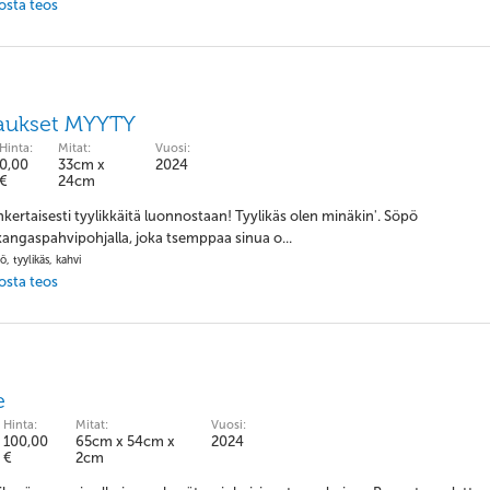
 osta teos
aukset MYYTY
Hinta:
Mitat:
Vuosi:
0,00
33cm x
2024
€
24cm
inkertaisesti tyylikkäitä luonnostaan! Tyylikäs olen minäkin'. Söpö
angaspahvipohjalla, joka tsemppaa sinua o...
ö, tyylikäs, kahvi
 osta teos
e
Hinta:
Mitat:
Vuosi:
100,00
65cm x 54cm x
2024
€
2cm