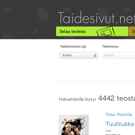
Selaa teoksia
S
Taideteoksen laji
Tarkennus
Kaikki
Kaikki
4442 teost
Hakuehdoilla löytyi
Timo Penttilä:
Tuulitukka
Laji: