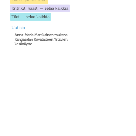
Kritiikit, haast. — selaa kaikkia
Tilat — selaa kaikkia
Uutisia
Anna-Maria Martikainen mukana
Kangasalan Kuvataiteen Ystävien
kesänäytte
...