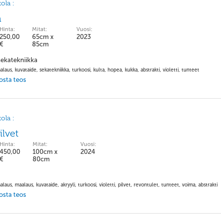
ola :
a
Hinta:
Mitat:
Vuosi:
250,00
65cm x
2023
€
85cm
sekatekniikka
laus, kuvataide, sekatekniikka, turkoosi, kulta, hopea, kukka, abstrakti, violetti, tunteet
 osta teos
ola :
ilvet
Hinta:
Mitat:
Vuosi:
450,00
100cm x
2024
€
80cm
laus, maalaus, kuvataide, akryyli, turkoosi, violetti, pilvet, revontulet, tunteet, voima, abstrakti
 osta teos