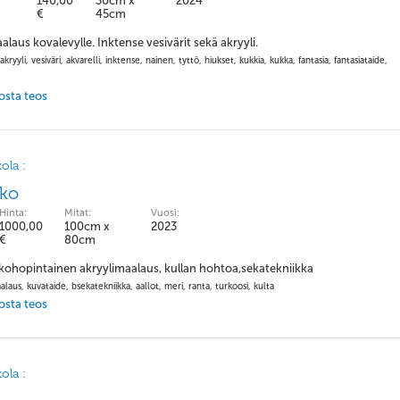
140,00
30cm x
2024
€
45cm
laus kovalevylle. Inktense vesivärit sekä akryyli.
kryyli, vesiväri, akvarelli, inktense, nainen, tyttö, hiukset, kukkia, kukka, fantasia, fantasiataide,
 osta teos
ola :
kko
Hinta:
Mitat:
Vuosi:
1000,00
100cm x
2023
€
80cm
 kohopintainen akryylimaalaus, kullan hohtoa,sekatekniikka
laus, kuvataide, bsekatekniikka, aallot, meri, ranta, turkoosi, kulta
 osta teos
ola :