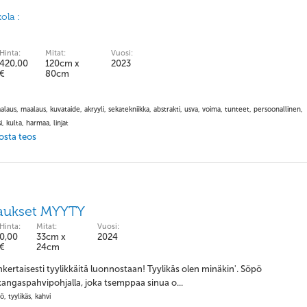
ola :
Hinta:
Mitat:
Vuosi:
420,00
120cm x
2023
€
80cm
alaus, maalaus, kuvataide, akryyli, sekatekniikka, abstrakti, usva, voima, tunteet, persoonallinen,
i, kulta, harmaa, linjat
 osta teos
aukset MYYTY
Hinta:
Mitat:
Vuosi:
0,00
33cm x
2024
€
24cm
inkertaisesti tyylikkäitä luonnostaan! Tyylikäs olen minäkin'. Söpö
angaspahvipohjalla, joka tsemppaa sinua o...
ö, tyylikäs, kahvi