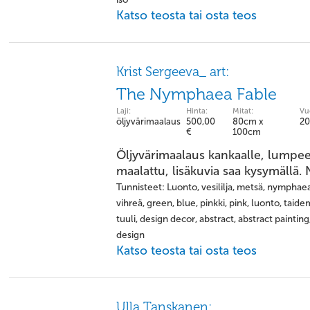
Katso teosta tai osta teos
Krist Sergeeva_ art:
The Nymphaea Fable
Laji:
Hinta:
Mitat:
Vu
öljyvärimaalaus
500,00
80cm x
20
€
100cm
Öljyvärimaalaus kankaalle, lumpe
maalattu, lisäkuvia saa kysymällä. 
Tunnisteet: Luonto, vesililja, metsä, nymphaea
vihreä, green, blue, pinkki, pink, luonto, taide
tuuli, design decor, abstract, abstract painting
design
Katso teosta tai osta teos
Ulla Tanskanen: