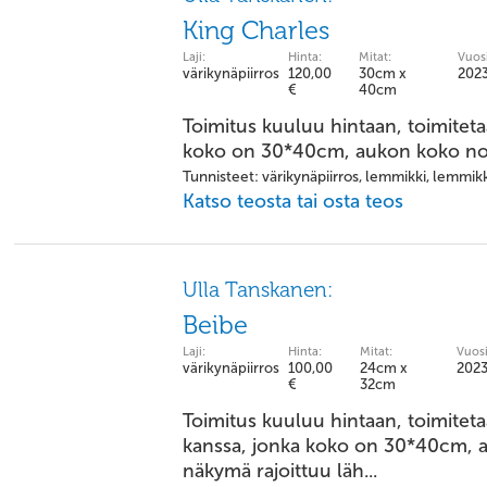
King Charles
Laji:
Hinta:
Mitat:
Vuosi
värikynäpiirros
120,00
30cm x
202
€
40cm
Toimitus kuuluu hintaan, toimitet
koko on 30*40cm, aukon koko no
Tunnisteet: värikynäpiirros, lemmikki, lemmik
Katso teosta tai osta teos
Ulla Tanskanen:
Beibe
Laji:
Hinta:
Mitat:
Vuosi
värikynäpiirros
100,00
24cm x
202
€
32cm
Toimitus kuuluu hintaan, toimitet
kanssa, jonka koko on 30*40cm, a
näkymä rajoittuu läh...