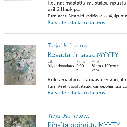
Reunat maalattu mustaksi, ripustus
esillä Haukip...
Tunnisteet: Abstrakti, värikäs, leikkisä, ripust
Katso teosta tai osta teos
Tarja Uschanow:
Kevättä ilmassa MYYTY
Laji:
Hinta:
Mitat:
öljyvärimaalaus
0,00
81cm x 100cm x
€
2cm
Kukkamaalaus, canvaspohjaan, ilm
Tunnisteet: Sisustustaulu, canvapohja, luonto
Katso teosta tai osta teos
Tarja Uschanow:
Pihalta poimittu MYYTY