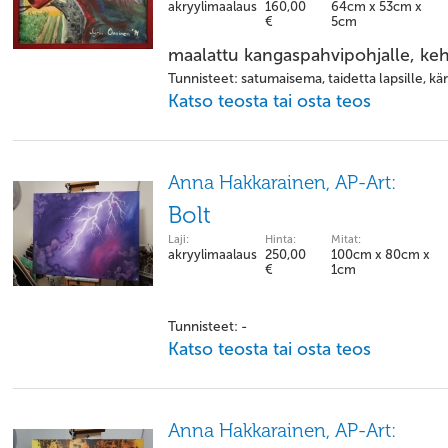
akryylimaalaus
160,00
64cm x 53cm x
€
5cm
maalattu kangaspahvipohjalle, keh
Tunnisteet: satumaisema, taidetta lapsille, kä
Katso teosta tai osta teos
Anna Hakkarainen, AP-Art:
Bolt
Laji:
Hinta:
Mitat:
akryylimaalaus
250,00
100cm x 80cm x
€
1cm
Tunnisteet: -
Katso teosta tai osta teos
Anna Hakkarainen, AP-Art: