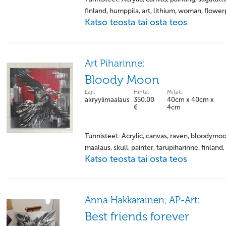
finland, humppila, art, lithium, woman, flowe
Katso teosta tai osta teos
Art Piharinne:
Bloody Moon
Laji:
Hinta:
Mitat:
akryylimaalaus
350,00
40cm x 40cm x
€
4cm
Tunnisteet: Acrylic, canvas, raven, bloodymoo
maalaus, skull, painter, tarupiharinne, finland,
Katso teosta tai osta teos
Anna Hakkarainen, AP-Art:
Best friends forever