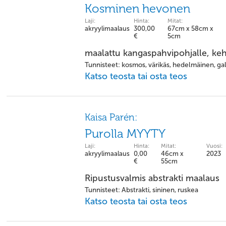
Kosminen hevonen
Laji:
Hinta:
Mitat:
akryylimaalaus
300,00
67cm x 58cm x
€
5cm
maalattu kangaspahvipohjalle, keh
Tunnisteet: kosmos, värikäs, hedelmäinen, gala
Katso teosta tai osta teos
Kaisa Parén:
Purolla MYYTY
Laji:
Hinta:
Mitat:
Vuosi:
akryylimaalaus
0,00
46cm x
2023
€
55cm
Ripustusvalmis abstrakti maalaus
Tunnisteet: Abstrakti, sininen, ruskea
Katso teosta tai osta teos