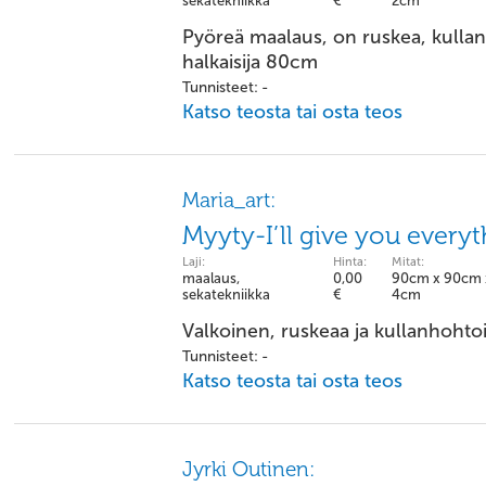
sekatekniikka
€
2cm
Pyöreä maalaus, on ruskea, kullan
halkaisija 80cm
Tunnisteet: -
Katso teosta tai osta teos
Maria_art:
Myyty-I’ll give you everyt
Laji:
Hinta:
Mitat:
maalaus,
0,00
90cm x 90cm 
sekatekniikka
€
4cm
Valkoinen, ruskeaa ja kullanhohtoi
Tunnisteet: -
Katso teosta tai osta teos
Jyrki Outinen: