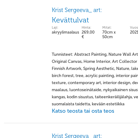
Krist Sergeeva_ art:
Kevättulvat
Laji:
Hinta:
Mitat:
Vuos
akryylimaalaus
269,00
70cm x
202
€
50cm
Tunnisteet: Abstract Painting, Nature Wall A
Original Canvas, Home Interior, Art Collector 
Finnish Artwork, Spring Aesthetic, Nature, lake,
birch forest, tree, acrylic painting, interior pai
texture, contemporary art, interior design, deco
maalaus, luontoseinätaide, nykyaikainen sisu
kangas, kodin sisustus, taiteenkeräilijälahja, 
suomalaista taidetta, kevään estetiikka
Katso teosta tai osta teos
Krist Sergeeva_ art: