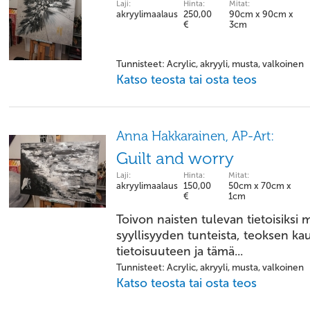
Laji:
Hinta:
Mitat:
akryylimaalaus
250,00
90cm x 90cm x
€
3cm
Tunnisteet: Acrylic, akryyli, musta, valkoinen
Katso teosta tai osta teos
Anna Hakkarainen, AP-Art:
Guilt and worry
Laji:
Hinta:
Mitat:
akryylimaalaus
150,00
50cm x 70cm x
€
1cm
Toivon naisten tulevan tietoisiksi
syyllisyyden tunteista, teoksen ka
tietoisuuteen ja tämä...
Tunnisteet: Acrylic, akryyli, musta, valkoinen
Katso teosta tai osta teos