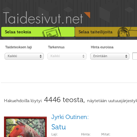
Selaa teoksia
Selaa taiteilijoita
Taideteoksen laji
Tarkennus
Hinta euroissa
Kaikki
Kaikki
Enintään
4446 teosta,
Hakuehdoilla löytyi
näytetään uutuusjärjestyk
Jyrki Outinen:
Satu
Laji:
Hinta:
Mitat: