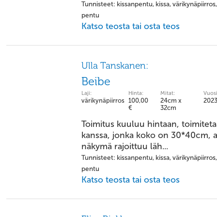
Tunnisteet: kissanpentu, kissa, värikynäpiirro
pentu
Katso teosta tai osta teos
Ulla Tanskanen:
Beibe
Laji:
Hinta:
Mitat:
Vuosi
värikynäpiirros
100,00
24cm x
202
€
32cm
Toimitus kuuluu hintaan, toimitet
kanssa, jonka koko on 30*40cm, a
näkymä rajoittuu läh...
Tunnisteet: kissanpentu, kissa, värikynäpiirro
pentu
Katso teosta tai osta teos