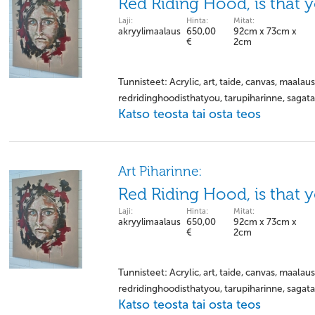
Red Riding Hood, is that y
Laji:
Hinta:
Mitat:
akryylimaalaus
650,00
92cm x 73cm x
€
2cm
Tunnisteet: Acrylic, art, taide, canvas, maalaus
redridinghoodisthatyou, tarupiharinne, sagatatt
Katso teosta tai osta teos
Art Piharinne:
Red Riding Hood, is that y
Laji:
Hinta:
Mitat:
akryylimaalaus
650,00
92cm x 73cm x
€
2cm
Tunnisteet: Acrylic, art, taide, canvas, maalaus
redridinghoodisthatyou, tarupiharinne, sagatatt
Katso teosta tai osta teos