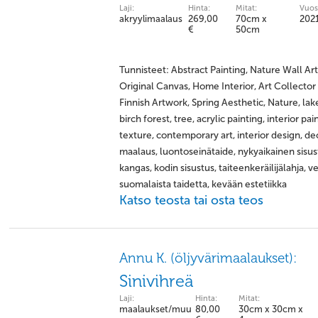
Laji:
Hinta:
Mitat:
Vuos
akryylimaalaus
269,00
70cm x
202
€
50cm
Tunnisteet: Abstract Painting, Nature Wall A
Original Canvas, Home Interior, Art Collector 
Finnish Artwork, Spring Aesthetic, Nature, lake,
birch forest, tree, acrylic painting, interior pai
texture, contemporary art, interior design, deco
maalaus, luontoseinätaide, nykyaikainen sisu
kangas, kodin sisustus, taiteenkeräilijälahja, 
suomalaista taidetta, kevään estetiikka
Katso teosta tai osta teos
Annu K. (öljyvärimaalaukset):
Sinivihreä
Laji:
Hinta:
Mitat:
maalaukset/muu
80,00
30cm x 30cm x