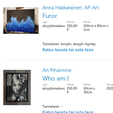
Anna Hakkarainen, AP-Art:
Furor
Laji:
Hinta:
Mitat:
akryylimaalaus
250,00
100cm x 80cm x
€
1cm
Tunnisteet: Acrylic, akryyli, myrsky
Katso teosta tai osta teos
Art Piharinne:
Who am I
Laji:
Hinta:
Mitat:
Vuos
akryylimaalaus
250,00
40cm x
202
€
30cm
Tunnisteet: -
Katso teosta tai osta teos