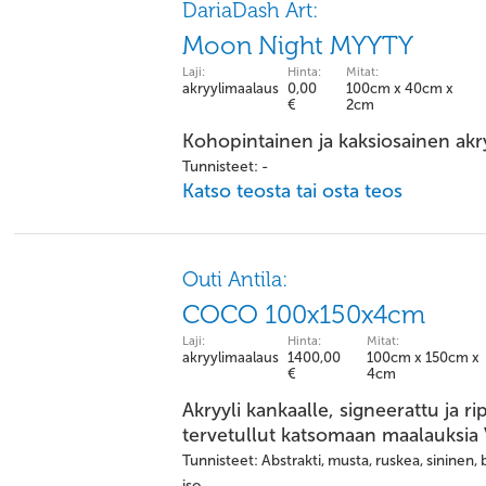
DariaDash Art:
Moon Night MYYTY
Laji:
Hinta:
Mitat:
akryylimaalaus
0,00
100cm x 40cm x
€
2cm
Kohopintainen ja kaksiosainen akr
Tunnisteet: -
Katso teosta tai osta teos
Outi Antila:
COCO 100x150x4cm
Laji:
Hinta:
Mitat:
akryylimaalaus
1400,00
100cm x 150cm x
€
4cm
Akryyli kankaalle, signeerattu ja r
tervetullut katsomaan maalauksia 
Tunnisteet: Abstrakti, musta, ruskea, sininen, 
iso