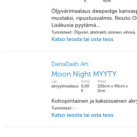
€
4cm
Öljyvärimaalaus deepedge kanvasp
mustaksi, ripustusvalmis. Nouto Ou
Lisäkuvia pyytämä...
Tunnisteet: Öljyväri, abstrakti, sininen, vihreä
Katso teosta tai osta teos
DariaDash Art:
Moon Night MYYTY
Laji:
Hinta:
Mitat:
akryylimaalaus
0,00
100cm x 40cm x
€
2cm
Kohopintainen ja kaksiosainen akr
Tunnisteet: -
Katso teosta tai osta teos