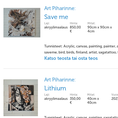
Art Piharinne:
Save me
Laji:
Hinta:
Mitat:
akryylimaalaus
850,00
90cm x 90cm x
€
4cm
Tunnisteet: Acrylic, canvas, painting, painter, a
saveme, bird, birds, finland, artist, sagatattoo,
Katso teosta tai osta teos
Art Piharinne:
Lithium
Laji:
Hinta:
Mitat:
Vuos
akryylimaalaus
350,00
40cm x
202
€
40cm
Tunnisteet: Acrylic, canvas, painting, sagatatt