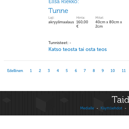
Elisa Riekko:
Tunne
Laji:
Hinta:
Mitat:
akryylimaalaus
160,00
40cm x 80cm x
€
2cm
Tunnisteet: -
Katso teosta tai osta teos
Edellinen
1
2
3
4
5
6
7
8
9
10
11
Taid
Medialle
-
Käyttöehdot
-