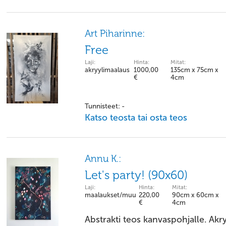
Art Piharinne:
Free
Laji:
Hinta:
Mitat:
akryylimaalaus
1000,00
135cm x 75cm x
€
4cm
Tunnisteet: -
Katso teosta tai osta teos
Annu K.:
Let's party! (90x60)
Laji:
Hinta:
Mitat:
maalaukset/muu
220,00
90cm x 60cm x
€
4cm
Abstrakti teos kanvaspohjalle. Akry