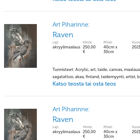
Art Piharinne:
Raven
Laji:
Hinta:
Mitat:
Vuos
akryylimaalaus
250,00
40cm x
202
€
30cm
Tunnisteet: Acrylic, art, taide, canvas, maalaus
sagatattoo, akaa, finland, taidemyynti, artist, b
Katso teosta tai osta teos
Art Piharinne:
Raven
Laji:
Hinta:
Mitat:
Vuos
akryylimaalaus
250,00
40cm x
202
€
30cm