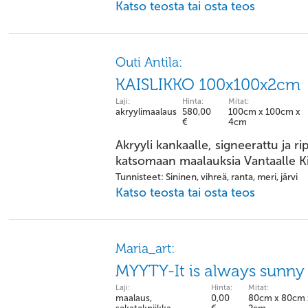
Katso teosta tai osta teos
Outi Antila:
KAISLIKKO 100x100x2cm
Laji:
Hinta:
Mitat:
akryylimaalaus
580,00
100cm x 100cm x
€
4cm
Akryyli kankaalle, signeerattu ja ri
katsomaan maalauksia Vantaalle K
Tunnisteet: Sininen, vihreä, ranta, meri, järvi
Katso teosta tai osta teos
Maria_art:
MYYTY-It is always sunny
Laji:
Hinta:
Mitat:
maalaus,
0,00
80cm x 80cm 