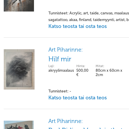
Tunnisteet: Acrylic, art, taide, canvas, maalaus
sagatattoo, akaa, finland, taidemyynti, artist, b
Katso teosta tai osta teos
Art Piharinne:
Hilf mir
Laji:
Hinta:
Mitat:
akryylimaalaus
500,00
80cm x 60cm x
€
2cm
Tunnisteet: -
Katso teosta tai osta teos
Art Piharinne: