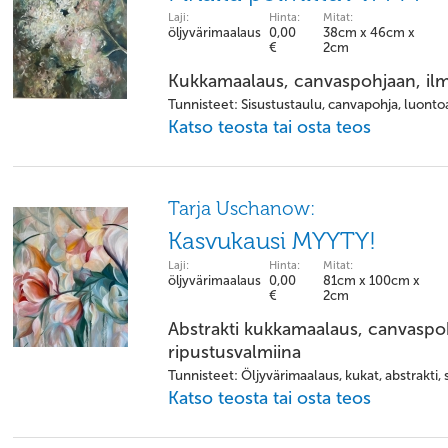
Laji:
Hinta:
Mitat:
öljyvärimaalaus
0,00
38cm x 46cm x
€
2cm
Kukkamaalaus, canvaspohjaan, ilm
Tunnisteet: Sisustustaulu, canvapohja, luonto
Katso teosta tai osta teos
Tarja Uschanow:
Kasvukausi MYYTY!
Laji:
Hinta:
Mitat:
öljyvärimaalaus
0,00
81cm x 100cm x
€
2cm
Abstrakti kukkamaalaus, canvaspo
ripustusvalmiina
Tunnisteet: Öljyvärimaalaus, kukat, abstrakti, 
Katso teosta tai osta teos