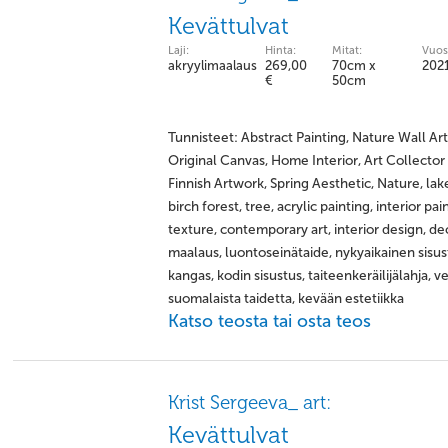
Kevättulvat
Laji:
Hinta:
Mitat:
Vuos
akryylimaalaus
269,00
70cm x
202
€
50cm
Tunnisteet: Abstract Painting, Nature Wall A
Original Canvas, Home Interior, Art Collector 
Finnish Artwork, Spring Aesthetic, Nature, lake,
birch forest, tree, acrylic painting, interior pai
texture, contemporary art, interior design, deco
maalaus, luontoseinätaide, nykyaikainen sisu
kangas, kodin sisustus, taiteenkeräilijälahja, 
suomalaista taidetta, kevään estetiikka
Katso teosta tai osta teos
Krist Sergeeva_ art:
Kevättulvat