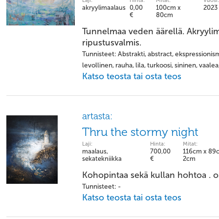
Laji:
Hinta:
Mitat:
Vuosi:
akryylimaalaus
0,00
100cm x
2023
€
80cm
Tunnelmaa veden äärellä. Akryylim
ripustusvalmis.
Tunnisteet: Abstrakti, abstract, ekspressionismi
levollinen, rauha, lila, turkoosi, sininen, vaalea,
Katso teosta tai osta teos
artasta:
Thru the stormy night
Laji:
Hinta:
Mitat:
maalaus,
700,00
116cm x 89
sekatekniikka
€
2cm
Kohopintaa sekä kullan hohtoa . o
Tunnisteet: -
Katso teosta tai osta teos