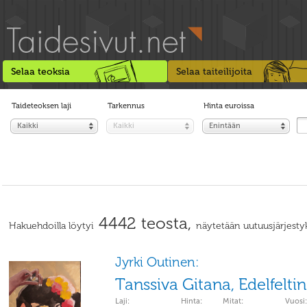
Selaa teoksia
Selaa taiteilijoita
Taideteoksen laji
Tarkennus
Hinta euroissa
Kaikki
Kaikki
Enintään
4442 teosta,
Hakuehdoilla löytyi
näytetään uutuusjärjesty
Jyrki Outinen:
Tanssiva Gitana, Edelfelt
Laji:
Hinta:
Mitat:
Vuosi: