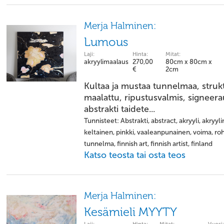
Merja Halminen:
Lumous
Laji:
Hinta:
Mitat:
akryylimaalaus
270,00
80cm x 80cm x
€
2cm
Kultaa ja mustaa tunnelmaa, strukt
maalattu, ripustusvalmis, signeera
abstrakti taidete...
Tunnisteet: Abstrakti, abstract, akryyli, akryy
keltainen, pinkki, vaaleanpunainen, voima, rohke
tunnelma, finnish art, finnish artist, finland
Katso teosta tai osta teos
Merja Halminen:
Kesämieli MYYTY