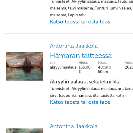
Tunnisteet: Akryylimaalaus, maalaus, taulu, sisus
maisema, talvi maisema, Tunturi, lumi, vaalea, 
maisema, Lapin talvi
Katso teosta tai osta teos
Antonina Jaakkola :
Hämärän taitteessa
Laji:
Hinta:
Mitat:
Vuosi
akryylimaalaus
165,00
40cm x
202
€
50cm
Akryylimaalaus ,sekatekniikka
Tunnisteet: Akryylimaalaus, maalaus, art, taide
järvi, kaupunki, hämärä, ilta, taidetta kotiin
Katso teosta tai osta teos
Antonina Jaakkola :