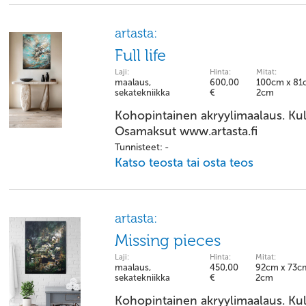
artasta:
Full life
Laji:
Hinta:
Mitat:
maalaus,
600,00
100cm x 81
sekatekniikka
€
2cm
Kohopintainen akryylimaalaus. Kul
Osamaksut www.artasta.fi
Tunnisteet: -
Katso teosta tai osta teos
artasta:
Missing pieces
Laji:
Hinta:
Mitat:
maalaus,
450,00
92cm x 73c
sekatekniikka
€
2cm
Kohopintainen akryylimaalaus. Kul