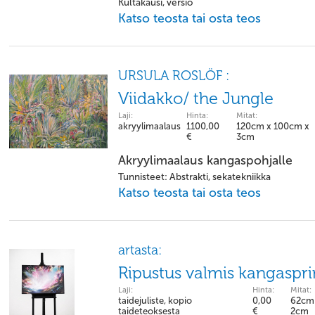
Kultakausi, versio
Katso teosta tai osta teos
URSULA ROSLÖF :
Viidakko/ the Jungle
Laji:
Hinta:
Mitat:
akryylimaalaus
1100,00
120cm x 100cm x
€
3cm
Akryylimaalaus kangaspohjalle
Tunnisteet: Abstrakti, sekatekniikka
Katso teosta tai osta teos
artasta:
Ripustus valmis kangaspr
Laji:
Hinta:
Mitat:
taidejuliste, kopio
0,00
62cm 
taideteoksesta
€
2cm