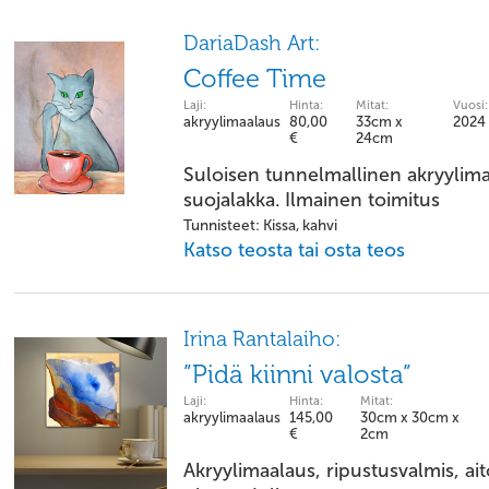
DariaDash Art:
Coffee Time
Laji:
Hinta:
Mitat:
Vuosi:
akryylimaalaus
80,00
33cm x
2024
€
24cm
Suloisen tunnelmallinen akryylima
suojalakka. Ilmainen toimitus
Tunnisteet: Kissa, kahvi
Katso teosta tai osta teos
Irina Rantalaiho:
”Pidä kiinni valosta”
Laji:
Hinta:
Mitat:
akryylimaalaus
145,00
30cm x 30cm x
€
2cm
Akryylimaalaus, ripustusvalmis, ai