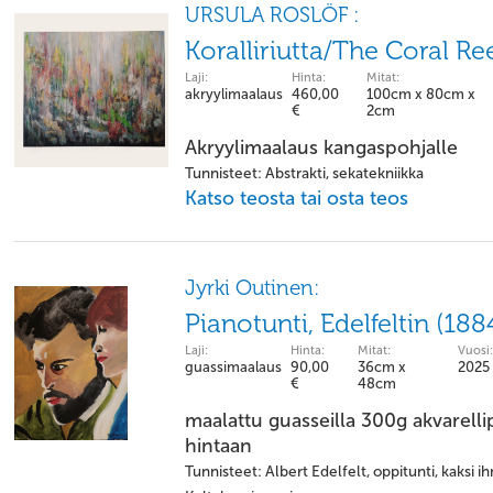
URSULA ROSLÖF :
Koralliriutta/The Coral Re
Laji:
Hinta:
Mitat:
akryylimaalaus
460,00
100cm x 80cm x
€
2cm
Akryylimaalaus kangaspohjalle
Tunnisteet: Abstrakti, sekatekniikka
Katso teosta tai osta teos
Jyrki Outinen:
Pianotunti, Edelfeltin (1
Laji:
Hinta:
Mitat:
Vuosi:
guassimaalaus
90,00
36cm x
2025
€
48cm
maalattu guasseilla 300g akvarellipa
hintaan
Tunnisteet: Albert Edelfelt, oppitunti, kaksi