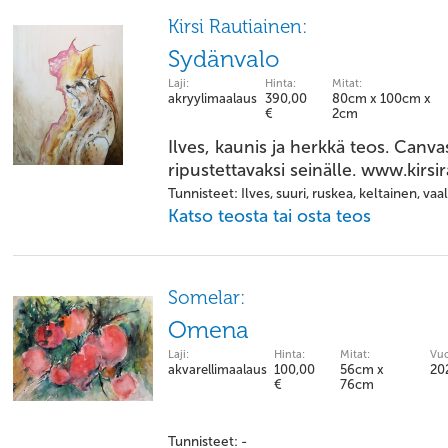
Kirsi Rautiainen:
Sydänvalo
Laji:
Hinta:
Mitat:
akryylimaalaus
390,00
80cm x 100cm x
€
2cm
Ilves, kaunis ja herkkä teos. Canva
ripustettavaksi seinälle. www.kirsir
Tunnisteet: Ilves, suuri, ruskea, keltainen, v
Katso teosta tai osta teos
Somelar:
Omena
Laji:
Hinta:
Mitat:
Vuo
akvarellimaalaus
100,00
56cm x
20
€
76cm
Tunnisteet: -