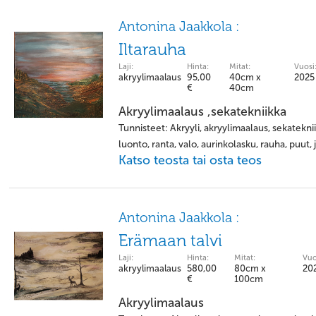
Antonina Jaakkola :
Iltarauha
Laji:
Hinta:
Mitat:
Vuosi
akryylimaalaus
95,00
40cm x
2025
€
40cm
Akryylimaalaus ,sekatekniikka
Tunnisteet: Akryyli, akryylimaalaus, sekatekniik
luonto, ranta, valo, aurinkolasku, rauha, puut, jä
Katso teosta tai osta teos
Antonina Jaakkola :
Erämaan talvi
Laji:
Hinta:
Mitat:
Vuo
akryylimaalaus
580,00
80cm x
20
€
100cm
Akryylimaalaus