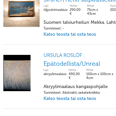
Laji:
Hinta:
Mitat:
Vuos
öljyvärimaalaus
290,00
75cm x
202
€
43cm
Suomen talviurheilun Mekka. Laht
Tunnisteet: -
Katso teosta tai osta teos
URSULA ROSLÖF :
Epätodellista/Unreal
Laji:
Hinta:
Mitat:
akryylimaalaus
490,00
100cm x 100cm x
€
4cm
Akryylimaalaus kangaspohjalle
Tunnisteet: Abstrakti, sekatekniikka
Katso teosta tai osta teos