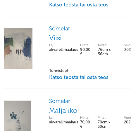
Katso teosta tai osta teos
Somelar:
Viisi
Laji:
Hinta:
Mitat:
Vuos
akvarellimaalaus
90,00
76cm x
202
€
56cm
Tunnisteet: -
Katso teosta tai osta teos
Somelar:
Maljakko
Laji:
Hinta:
Mitat:
Vuos
akvarellimaalaus
70,00
70cm x
202
€
50cm