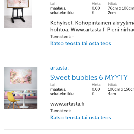
Laji:
Hinta:
Mitat:
maalaus,
0,00
76cm x 106cm
sekatekniikka
€
2cm
Kehykset. Kohopintainen akryylima
hohtoa. Www.artasta.fi Pieni nirh
Tunnisteet: -
Katso teosta tai osta teos
artasta:
Sweet bubbles 6 MYYTY
Laji:
Hinta:
Mitat:
maalaus,
0,00
100cm x 150c
sekatekniikka
€
4cm
www.artasta.fi
Tunnisteet: -
Katso teosta tai osta teos