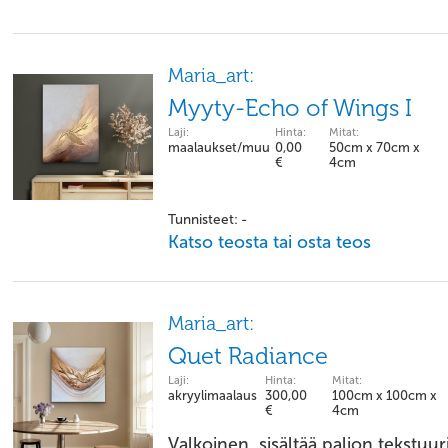
Maria_art:
Myyty-Echo of Wings I
Laji:
Hinta:
Mitat:
maalaukset/muu
0,00
50cm x 70cm x
€
4cm
Tunnisteet: -
Katso teosta tai osta teos
Maria_art:
Quet Radiance
Laji:
Hinta:
Mitat:
akryylimaalaus
300,00
100cm x 100cm x
€
4cm
Valkoinen, sisältää paljon tekstuuri