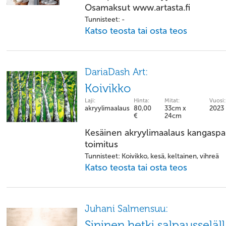
Osamaksut www.artasta.fi
Tunnisteet: -
Katso teosta tai osta teos
DariaDash Art:
Koivikko
Laji:
Hinta:
Mitat:
Vuosi:
akryylimaalaus
80,00
33cm x
2023
€
24cm
Kesäinen akryylimaalaus kangaspah
toimitus
Tunnisteet: Koivikko, kesä, keltainen, vihreä
Katso teosta tai osta teos
Juhani Salmensuu:
Sininen hetki salpausseläl