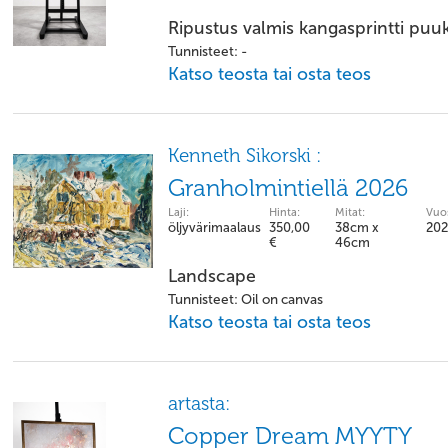
Ripustus valmis kangasprintti puu
Tunnisteet: -
Katso teosta tai osta teos
Kenneth Sikorski :
Granholmintiellä 2026
Laji:
Hinta:
Mitat:
Vuos
öljyvärimaalaus
350,00
38cm x
20
€
46cm
Landscape
Tunnisteet: Oil on canvas
Katso teosta tai osta teos
artasta:
Copper Dream MYYTY