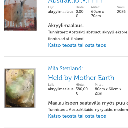
Abstraktio MYYTY
Laji:
Hinta:
Mitat:
Vuosi:
akryylimaalaus
0,00
60cm x
2026
€
70cm
Akryylimaalaus.
Tunnisteet: Abstrakti, abstract, akryyli, ekspre
finnish artist, finland
Katso teosta tai osta teos
Miia Stenland:
Held by Mother Earth
Laji:
Hinta:
Mitat:
akryylimaalaus
380,00
80cm x 60cm x
€
2cm
Maalaukseen saatavilla myös puu
Tunnisteet: Abstraktitaide, nykytaide, modern
Katso teosta tai osta teos