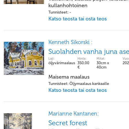
kullanhohtoinen
Tunnisteet: -
Katso teosta tai osta teos
Kenneth Sikorski :
Suolahden vanha juna a
Laji:
Hinta:
Mitat:
Vuos
öljyvärimaalaus
350,00
30cm x
20
€
40cm
Maisema maalaus
Tunnisteet: Öljymaalaus kankaalle
Katso teosta tai osta teos
Marianne Kantanen:
Secret forest