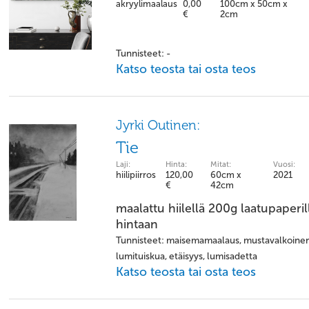
akryylimaalaus
0,00
100cm x 50cm x
€
2cm
Tunnisteet: -
Katso teosta tai osta teos
Jyrki Outinen:
Tie
Laji:
Hinta:
Mitat:
Vuosi:
hiilipiirros
120,00
60cm x
2021
€
42cm
maalattu hiilellä 200g laatupaperille
hintaan
Tunnisteet: maisemamaalaus, mustavalkoinen, t
lumituiskua, etäisyys, lumisadetta
Katso teosta tai osta teos