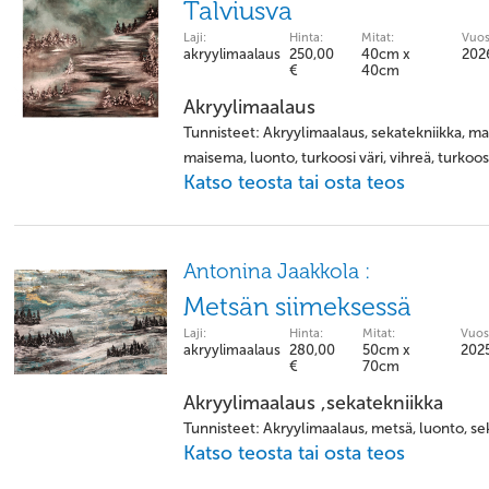
Talviusva
Laji:
Hinta:
Mitat:
Vuos
akryylimaalaus
250,00
40cm x
202
€
40cm
Akryylimaalaus
Tunnisteet: Akryylimaalaus, sekatekniikka, maal
maisema, luonto, turkoosi väri, vihreä, turkoos
Katso teosta tai osta teos
Antonina Jaakkola :
Metsän siimeksessä
Laji:
Hinta:
Mitat:
Vuos
akryylimaalaus
280,00
50cm x
202
€
70cm
Akryylimaalaus ,sekatekniikka
Tunnisteet: Akryylimaalaus, metsä, luonto, sek
Katso teosta tai osta teos