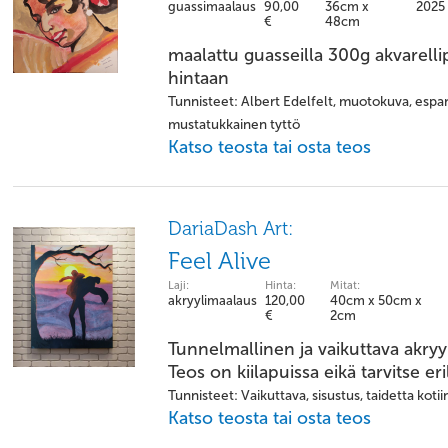
guassimaalaus
90,00
36cm x
2025
€
48cm
maalattu guasseilla 300g akvarellipa
hintaan
Tunnisteet: Albert Edelfelt, muotokuva, espan
mustatukkainen tyttö
Katso teosta tai osta teos
DariaDash Art:
Feel Alive
Laji:
Hinta:
Mitat:
akryylimaalaus
120,00
40cm x 50cm x
€
2cm
Tunnelmallinen ja vaikuttava akryy
Teos on kiilapuissa eikä tarvitse er
Tunnisteet: Vaikuttava, sisustus, taidetta kotii
Katso teosta tai osta teos