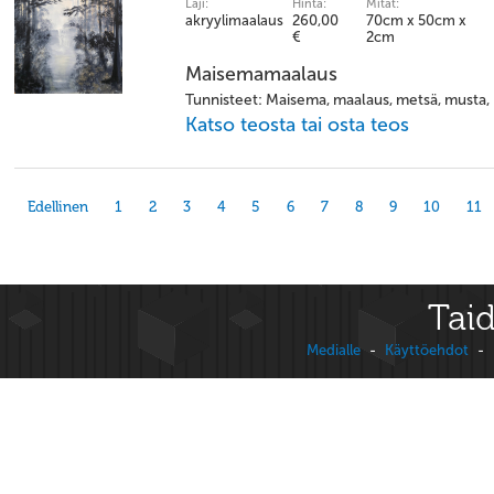
Laji:
Hinta:
Mitat:
akryylimaalaus
260,00
70cm x 50cm x
€
2cm
Maisemamaalaus
Tunnisteet: Maisema, maalaus, metsä, musta, 
Katso teosta tai osta teos
Edellinen
1
2
3
4
5
6
7
8
9
10
11
Taid
Medialle
-
Käyttöehdot
-