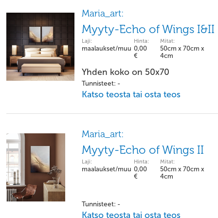
Maria_art:
Myyty-Echo of Wings I&II
Laji:
Hinta:
Mitat:
maalaukset/muu
0,00
50cm x 70cm x
€
4cm
Yhden koko on 50x70
Tunnisteet: -
Katso teosta tai osta teos
Maria_art:
Myyty-Echo of Wings II
Laji:
Hinta:
Mitat:
maalaukset/muu
0,00
50cm x 70cm x
€
4cm
Tunnisteet: -
Katso teosta tai osta teos