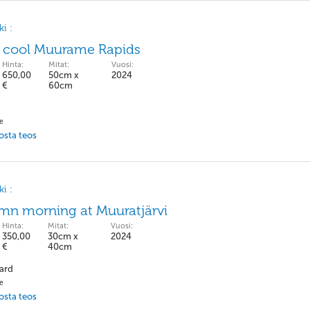
i :
 cool Muurame Rapids
Hinta:
Mitat:
Vuosi:
650,00
50cm x
2024
€
60cm
pe
 osta teos
i :
mn morning at Muuratjärvi
Hinta:
Mitat:
Vuosi:
350,00
30cm x
2024
€
40cm
ard
pe
 osta teos