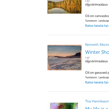
Laji:
öljyvärimaalaus
Oil on canvasbo
Tunnisteet: Landsca
Katso teosta tai
Kenneth Sikorsk
Winter Sho
Laji:
öljyvärimaalaus
Oil on gessoed 
Tunnisteet: Landsca
Katso teosta tai
Tiia Henriksso
My life is 