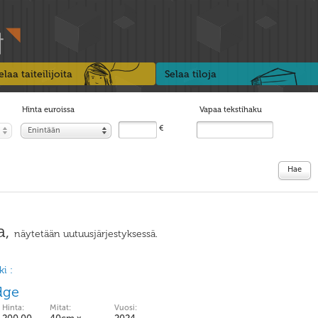
elaa taiteilijoita
Selaa tiloja
Hinta euroissa
Vapaa tekstihaku
€
Enintään
Hae
a,
näytetään uutuusjärjestyksessä.
i :
dge
Hinta:
Mitat:
Vuosi: