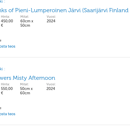
i :
ks of Pieni-Lumperoinen Järvi (Saarijärvi Finland
Hinta:
Mitat:
Vuosi:
450,00
60cm x
2024
€
50cm
pe
 osta teos
i :
owers Misty Afternoon
Hinta:
Mitat:
Vuosi:
550,00
50cm x
2024
€
60cm
pe
 osta teos