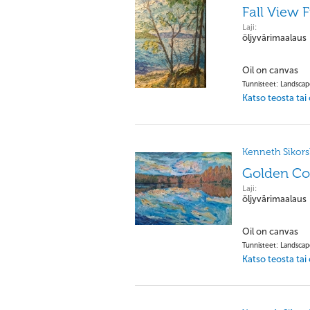
Fall View 
Laji:
öljyvärimaalaus
Oil on canvas
Tunnisteet: Landsca
Katso teosta tai
Kenneth Sikorsk
Golden Cor
Laji:
öljyvärimaalaus
Oil on canvas
Tunnisteet: Landsca
Katso teosta tai