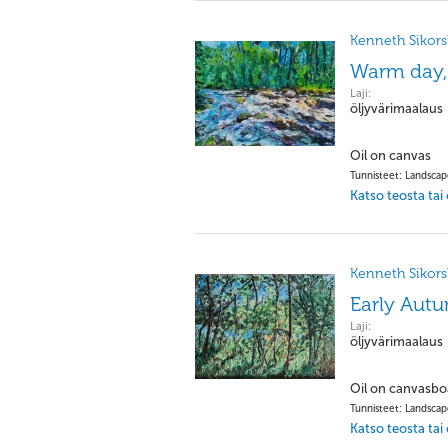
Kenneth Sikorsk
Warm day,
Laji:
öljyvärimaalaus
Oil on canvas
Tunnisteet: Landsca
Katso teosta tai
Kenneth Sikorsk
Early Autu
Laji:
öljyvärimaalaus
Oil on canvasbo
Tunnisteet: Landsca
Katso teosta tai