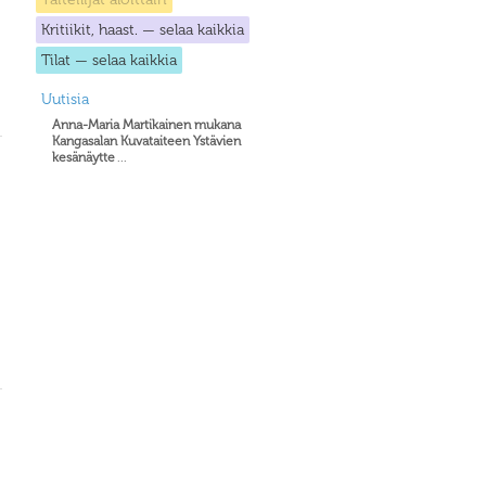
Kritiikit, haast. — selaa kaikkia
Tilat — selaa kaikkia
Uutisia
Anna-Maria Martikainen mukana
Kangasalan Kuvataiteen Ystävien
kesänäytte
...