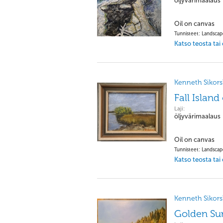
öljyvärimaalaus
Oil on canvas
Tunnisteet: Landsca
Katso teosta tai
Kenneth Sikorsk
Fall Island
Laji:
öljyvärimaalaus
Oil on canvas
Tunnisteet: Landsca
Katso teosta tai
Kenneth Sikorsk
Golden Su