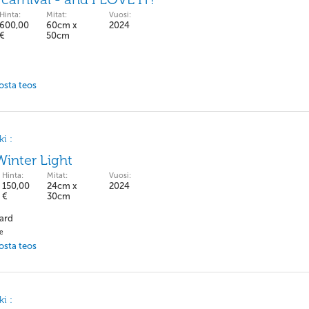
Hinta:
Mitat:
Vuosi:
600,00
60cm x
2024
€
50cm
 osta teos
i :
inter Light
Hinta:
Mitat:
Vuosi:
150,00
24cm x
2024
€
30cm
ard
pe
 osta teos
i :