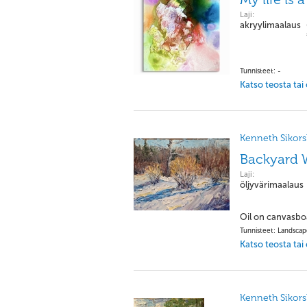
Laji:
akryylimaalaus
Tunnisteet: -
Katso teosta tai
Kenneth Sikorsk
Backyard W
Laji:
öljyvärimaalaus
Oil on canvasbo
Tunnisteet: Landsca
Katso teosta tai
Kenneth Sikorsk