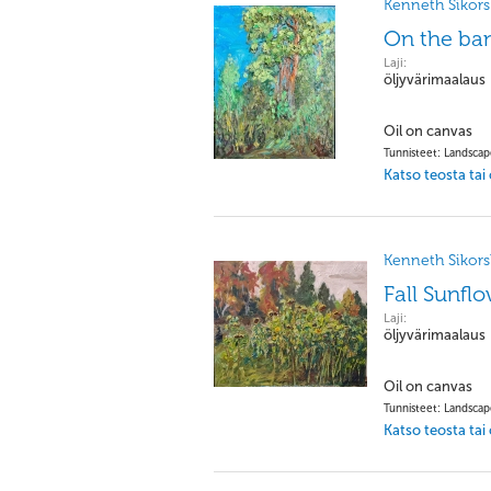
Kenneth Sikorsk
On the ban
Laji:
öljyvärimaalaus
Oil on canvas
Tunnisteet: Landsca
Katso teosta tai
Kenneth Sikorsk
Fall Sunfl
Laji:
öljyvärimaalaus
Oil on canvas
Tunnisteet: Landsca
Katso teosta tai