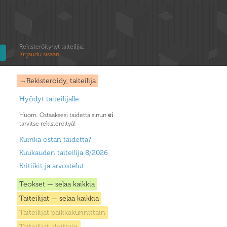
Rekisteröitynyt taiteilija:
Kirjaudu sisään
→Rekisteröidy, taiteilija
Hyödyt taiteilijalle
Huom. Ostaaksesi taidetta sinun
ei
tarvitse rekisteröityä!
Kuinka ostan taidetta?
Kuukauden taiteilija 8/2026
Kritiikit ja arvostelut
Teokset — selaa kaikkia
Taiteilijat — selaa kaikkia
Taiteilijat paikkakunnittain
Taiteilijat aloittain