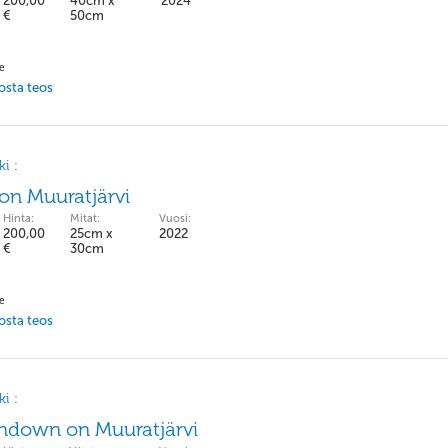
200,00
40cm x
2024
€
50cm
pe
 osta teos
i :
 on Muuratjärvi
Hinta:
Mitat:
Vuosi:
200,00
25cm x
2022
€
30cm
pe
 osta teos
i :
ndown on Muuratjärvi