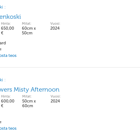
i :
enkoski
Hinta:
Mitat:
Vuosi:
650,00
60cm x
2024
€
50cm
ard
pe
 osta teos
i :
owers Misty Afternoon
Hinta:
Mitat:
Vuosi:
600,00
50cm x
2024
€
60cm
pe
 osta teos