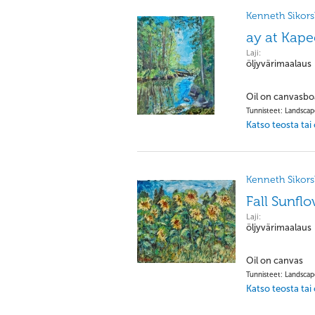
Kenneth Sikorsk
ay at Kape
Laji:
öljyvärimaalaus
Oil on canvasbo
Tunnisteet: Landsca
Katso teosta tai
Kenneth Sikorsk
Fall Sunfl
Laji:
öljyvärimaalaus
Oil on canvas
Tunnisteet: Landsca
Katso teosta tai