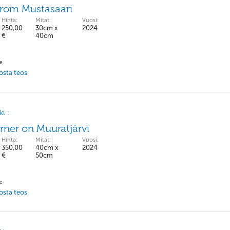
From Mustasaari
Hinta:
Mitat:
Vuosi:
250,00
30cm x
2024
€
40cm
pe
 osta teos
i :
ner on Muuratjärvi
Hinta:
Mitat:
Vuosi:
350,00
40cm x
2024
€
50cm
pe
 osta teos