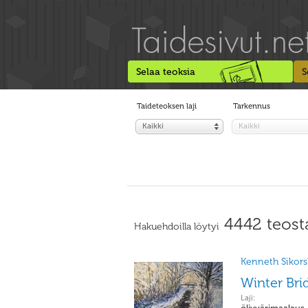
Selaa teoksia
S
Taideteoksen laji
Tarkennus
Kaikki
Kaikki
4442 teost
Hakuehdoilla löytyi
Kenneth Sikorsk
Winter Bri
Laji: