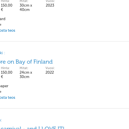
Hinta:
Mitat:
Vuosi:
150,00
30cm x
2023
€
40cm
ard
pe
 osta teos
i :
re on Bay of Finland
Hinta:
Mitat:
Vuosi:
150,00
24cm x
2022
€
30cm
paper
pe
 osta teos
n:
a carnival - and I LOVE IT!