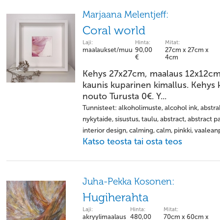
Marjaana Melentjeff:
Coral world
Laji:
Hinta:
Mitat:
maalaukset/muu
90,00
27cm x 27cm x
€
4cm
Kehys 27x27cm, maalaus 12x12cm.
kaunis kuparinen kimallus. Kehys 
nouto Turusta 0€. Y...
Tunnisteet: alkoholimuste, alcohol ink, abstrak
nykytaide, sisustus, taulu, abstract, abstract p
interior design, calming, calm, pinkki, vaaleanp
Katso teosta tai osta teos
Juha-Pekka Kosonen:
Hugiherahta
Laji:
Hinta:
Mitat:
akryylimaalaus
480,00
70cm x 60cm x