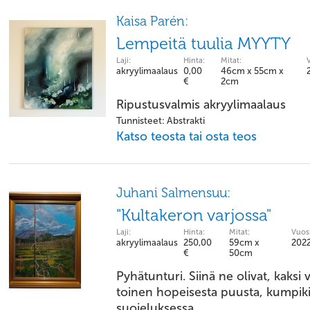
Kaisa Parén:
Lempeitä tuulia MYYTY
Laji:
Hinta:
Mitat:
akryylimaalaus
0,00
46cm x 55cm x
€
2cm
Ripustusvalmis akryylimaalaus
Tunnisteet: Abstrakti
Katso teosta tai osta teos
Juhani Salmensuu:
"Kultakeron varjossa"
Laji:
Hinta:
Mitat:
Vuosi
akryylimaalaus
250,00
59cm x
202
€
50cm
Pyhätunturi. Siinä ne olivat, kaksi 
toinen hopeisesta puusta, kumpi
suojeluksessa.