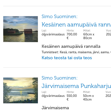
Simo Suominen:
Kesäinen aamupäivä rann
Laji:
Hinta:
Mitat:
Vuo
öljyvärimaalaus
700,00
60cm x
20
€
80cm
Kesäinen aamupäivä rannalla
Tunnisteet: Kesä, ranta, maisema, järvi, aamu. Öl
Katso teosta tai osta teos
Simo Suominen:
Järvimaisema Punkaharju
Laji:
Hinta:
Mitat:
Vuos
öljyvärimaalaus
550,00
50cm x
202
€
40cm
Järvimaisema