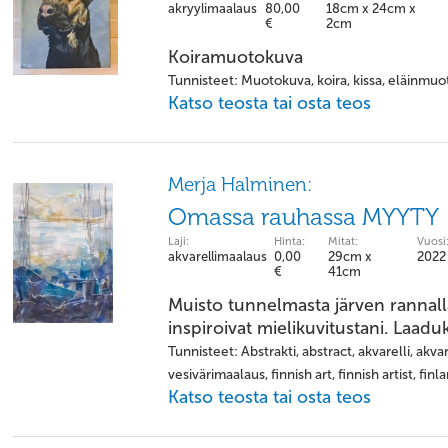
akryylimaalaus
80,00
18cm x 24cm x
€
2cm
Koiramuotokuva
Tunnisteet: Muotokuva, koira, kissa, eläinmuo
Katso teosta tai osta teos
Merja Halminen:
Omassa rauhassa MYYTY
Laji:
Hinta:
Mitat:
Vuosi
akvarellimaalaus
0,00
29cm x
2022
€
41cm
Muisto tunnelmasta järven rannalla.
inspiroivat mielikuvitustani. Laadu
Tunnisteet: Abstrakti, abstract, akvarelli, akvar
vesivärimaalaus, finnish art, finnish artist, finl
Katso teosta tai osta teos