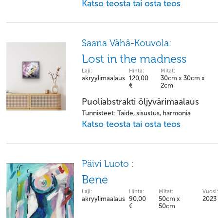
Katso teosta tai osta teos
Saana Vähä-Kouvola:
Lost in the madness
Laji:
Hinta:
Mitat:
akryylimaalaus
120,00
30cm x 30cm x
€
2cm
Puoliabstrakti öljyvärimaalaus
Tunnisteet: Taide, sisustus, harmonia
Katso teosta tai osta teos
Päivi Luoto :
Bene
Laji:
Hinta:
Mitat:
Vuosi:
akryylimaalaus
90,00
50cm x
2023
€
50cm