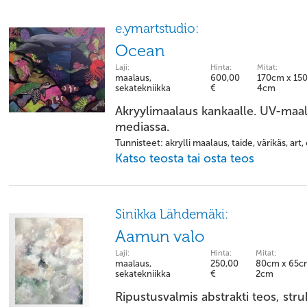
e.ymartstudio:
Ocean
Laji:
Hinta:
Mitat:
maalaus,
600,00
170cm x 15
sekatekniikka
€
4cm
Akryylimaalaus kankaalle. UV-maali
mediassa.
Tunnisteet: akrylli maalaus, taide, värikäs, art, 
Katso teosta tai osta teos
Sinikka Lähdemäki:
Aamun valo
Laji:
Hinta:
Mitat:
maalaus,
250,00
80cm x 65c
sekatekniikka
€
2cm
Ripustusvalmis abstrakti teos, stru