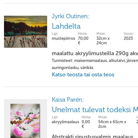
Jyrki Outinen:
Lahdelta
Laji:
Hinta:
Mitat:
Vuosi:
mustepiirros
70,00
32cm x
2023
€
24cm
maalattu akryylimusteilla 290g akva
Tunnisteet: maisemamaalaus, alkutalvi, järvenl
auringonlasku, värikäs
Katso teosta tai osta teos
Kaisa Parén:
Unelmat tulevat todeksi
Laji:
Hinta:
Mitat:
akryylimaalaus
0,00
54cm x 65cm x
€
2cm
Abstrakti ripustusvalmis maalaus.