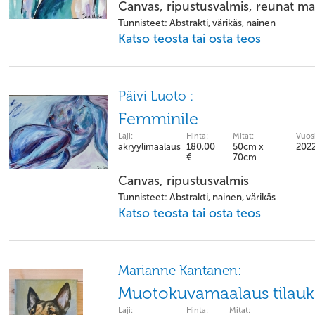
Canvas, ripustusvalmis, reunat ma
Tunnisteet: Abstrakti, värikäs, nainen
Katso teosta tai osta teos
Päivi Luoto :
Femminile
Laji:
Hinta:
Mitat:
Vuosi
akryylimaalaus
180,00
50cm x
202
€
70cm
Canvas, ripustusvalmis
Tunnisteet: Abstrakti, nainen, värikäs
Katso teosta tai osta teos
Marianne Kantanen:
Muotokuvamaalaus tilauk
Laji:
Hinta:
Mitat: