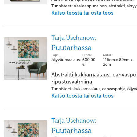
Tunnisteet: Vaaleanpunainen, abstrakti, akryyl
Katso teosta tai osta teos
Tarja Uschanow:
Puutarhassa
Laji:
Hinta:
Mitat:
öljyvärimaalaus
600,00
116cm x 89cm x
€
2cm
Abstrakti kukkamaalaus, canvaspo
ripustusvalmiina
Tunnisteet: kukkamaalaus, canvaspohja, öljyvä
Katso teosta tai osta teos
Tarja Uschanow:
Puutarhassa