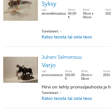
Syksy
Laji:
Hinta:
Mitat:
Vuos
akvarellimaalaus
50,00
30cm x
202
€
40cm
Tunnisteet: -
Katso teosta tai osta teos
Juhani Salmensuu:
Varjo
Laji:
Hinta:
Mitat:
Vuosi:
pronssiveistos
150,00
26cm x
2015
€
18cm
Hirvi on tehty pronssijauhosta ja h
Tunnisteet: -
Katso teosta tai osta teos