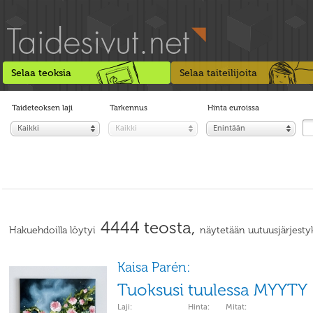
Selaa teoksia
Selaa taiteilijoita
Taideteoksen laji
Tarkennus
Hinta euroissa
Kaikki
Kaikki
Enintään
4444 teosta,
Hakuehdoilla löytyi
näytetään uutuusjärjesty
Kaisa Parén:
Tuoksusi tuulessa MYYTY
Laji:
Hinta:
Mitat: