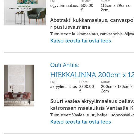
Laji:
Hinta:
Mitat:
öljyvärimaalaus
600,00
116cm x 89cm x
€
2cm
Abstrakti kukkamaalaus, canvaspo
ripustusvalmiina
Tunnisteet: kukkamaalaus, canvaspohja, öljyvä
Katso teosta tai osta teos
Outi Antila:
HIEKKALINNA 200cm x 
Laji:
Hinta:
Mitat:
akryylimaalaus
2200,00
200cm x 120cm x
€
2cm
Suuri vaalea akryylimaalaus pellav
katsomaan maalauksia Vantaalle K
Tunnisteet: Vaalea, suuri, beige, luonnonvalk
Katso teosta tai osta teos