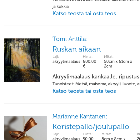
ja kukkia
Katso teosta tai osta teos
Tomi Anttila:
Ruskan aikaan
Laji:
Hinta:
Mitat:
akryylimaalaus
600,00
50cm x 61cm x
€
2cm
Akryylimaalaus kankaalle, ripustus
Tunnisteet: Metsä, maisema, akryyli, luonto, a
Katso teosta tai osta teos
Marianne Kantanen:
Koristepallo/joulupallo
Laji:
Hinta:
Mitat:
V
akryylimaalaus
50,00
8cm x 8cm x
2