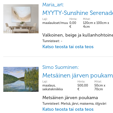
Maria_art:
MYYTY-Sunshine Serenad
Laji:
Hinta:
Mitat:
maalaukset/muu
0,00
120cm x 100cm x
€
4cm
Valkoinen, beige ja kullanhohtoin
Tunnisteet: -
Katso teosta tai osta teos
Simo Suominen:
Metsäinen järven pouka
Laji:
Hinta:
Mitat:
maalaus,
500,00
50cm x
sekatekniikka
€
70cm
Metsäinen järven poukama
Tunnisteet: Metsä, järvi, maisema, öljyväri
Katso teosta tai osta teos