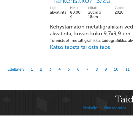
"Tarkensitko?" 3/20
Laji:
Hinta:
Mitat:
Vuosi:
akvatinta
80,00
20cm x
2020
€
18cm
Kehystämätön metalligrafiikan ved
akvatinta, kuvan koko 9,7x9,9 cm
Tunnisteet: metalligrafiikka, taidegrafiikka, akv
Katso teosta tai osta teos
Edellinen
1
2
3
4
5
6
7
8
9
10
11
Taid
Medialle
-
Käyttöehdot
-