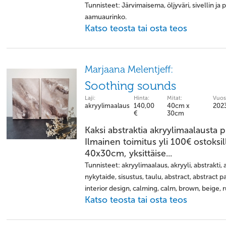
Tunnisteet: Järvimaisema, öljyväri, sivellin ja 
aamuaurinko.
Katso teosta tai osta teos
Marjaana Melentjeff:
Soothing sounds
Laji:
Hinta:
Mitat:
Vuos
akryylimaalaus
140,00
40cm x
202
€
30cm
Kaksi abstraktia akryylimaalausta p
Ilmainen toimitus yli 100€ ostoks
40x30cm, yksittäise...
Tunnisteet: akryylimaalaus, akryyli, abstrakti,
nykytaide, sisustus, taulu, abstract, abstract p
interior design, calming, calm, brown, beige, 
Katso teosta tai osta teos