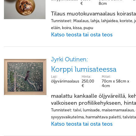
€
8cm
Tilaus muotokuvamaalaus koirasta
Tunnisteet: Maalaus, lahja, lahjaidea, koriste,
eläin, koira, kissa, pupu
Katso teosta tai osta teos
Jyrki Outinen:
Korppi lumisateessa
Laji:
Hinta:
Mitat:
öljyvärimaalaus
250,00
70cm x 58cm x
€
4cm
maalattu kankaalle öljyväreillä, 
valkoiseen profiilikehykseen, hinta 
Tunnisteet: talvi, lumisade, maisemamaalaus, 
syvyysvaikutelma, harmahtava paletti, talvista
Katso teosta tai osta teos