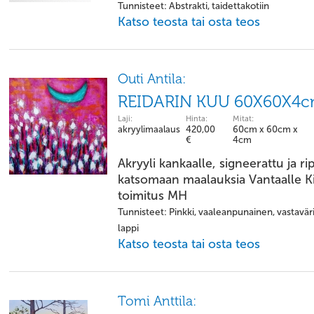
Tunnisteet: Abstrakti, taidettakotiin
Katso teosta tai osta teos
Outi Antila:
REIDARIN KUU 60X60X4
Laji:
Hinta:
Mitat:
akryylimaalaus
420,00
60cm x 60cm x
€
4cm
Akryyli kankaalle, signeerattu ja ri
katsomaan maalauksia Vantaalle Ki
toimitus MH
Tunnisteet: Pinkki, vaaleanpunainen, vastaväri,
lappi
Katso teosta tai osta teos
Tomi Anttila: