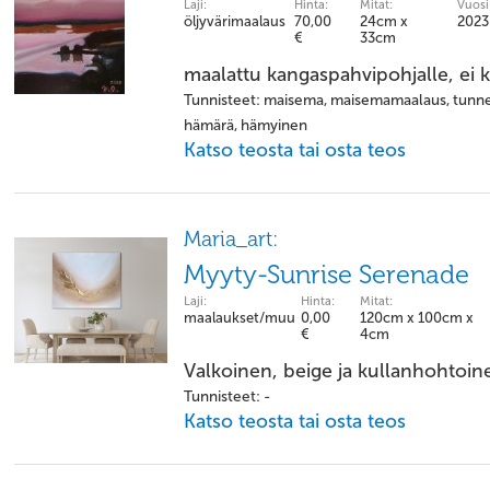
Laji:
Hinta:
Mitat:
Vuosi
öljyvärimaalaus
70,00
24cm x
2023
€
33cm
maalattu kangaspahvipohjalle, ei 
Tunnisteet: maisema, maisemamaalaus, tunnelm
hämärä, hämyinen
Katso teosta tai osta teos
Maria_art:
Myyty-Sunrise Serenade
Laji:
Hinta:
Mitat:
maalaukset/muu
0,00
120cm x 100cm x
€
4cm
Valkoinen, beige ja kullanhohtoin
Tunnisteet: -
Katso teosta tai osta teos