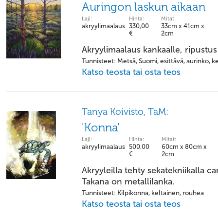
Auringon laskun aikaan
Laji:
Hinta:
Mitat:
akryylimaalaus
330,00
33cm x 41cm x
€
2cm
Akryylimaalaus kankaalle, ripustus
Tunnisteet: Metsä, Suomi, esittävä, aurinko, k
Katso teosta tai osta teos
Tanya Koivisto, TaM:
'Konna'
Laji:
Hinta:
Mitat:
akryylimaalaus
500,00
60cm x 80cm x
€
2cm
Akryyleilla tehty sekatekniikalla c
Takana on metallilanka.
Tunnisteet: Kilpikonna, keltainen, rouhea
Katso teosta tai osta teos