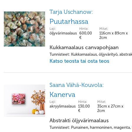
Tarja Uschanow:
Puutarhassa
Laji:
Hinta:
Mitat:
öljyvärimaalaus
600,00
116cm x 89cm x
€
2cm
Kukkamaalaus canvapohjaan
Tunnisteet: Kukkamaalaus, öljyvärityö, abstrakt
Katso teosta tai osta teos
Saana Vähä-Kouvola:
Kanerva
Laji:
Hinta:
Mitat:
akryylimaalaus
130,00
35cm x 27cm x
€
2cm
Abstrakti öljyvärimaalaus
Tunnisteet: Punainen, harmoninen, magenta, t