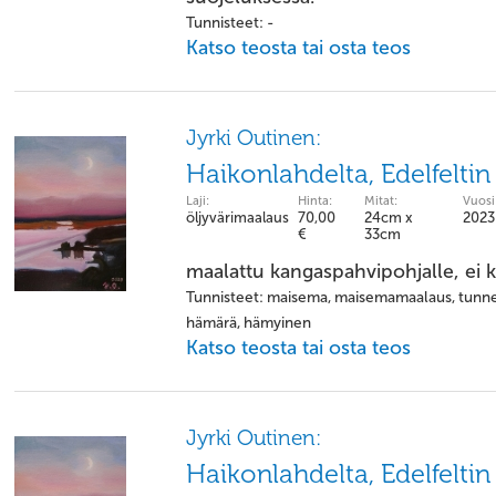
Tunnisteet: -
Katso teosta tai osta teos
Jyrki Outinen:
Haikonlahdelta, Edelfeltin
Laji:
Hinta:
Mitat:
Vuosi
öljyvärimaalaus
70,00
24cm x
2023
€
33cm
maalattu kangaspahvipohjalle, ei 
Tunnisteet: maisema, maisemamaalaus, tunnelm
hämärä, hämyinen
Katso teosta tai osta teos
Jyrki Outinen:
Haikonlahdelta, Edelfeltin