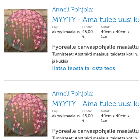
Anneli Pohjola:
MYYTY - Aina tulee uusi k
Laji:
Hinta:
Mitat:
akryylimaalaus
45,00
40cm x 40cm x
€
1cm
Pyöreälle canvaspohjalle maalattu
Tunnisteet: Abstrakti maalaus, taidetta kotiin,
ja kukkia
Katso teosta tai osta teos
Anneli Pohjola:
MYYTY - Aina tulee uusi k
Laji:
Hinta:
Mitat:
akryylimaalaus
45,00
40cm x 40cm x
€
1cm
Pyöreälle canvaspohjalle maalattu
Tunnisteet: Abstrakti maalaus, taidetta kotiin,