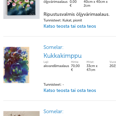
öljyvärimaalaus
0,00
40cm x 40cm x
€
2cm
Ripustusvalmis öljyvärimaalaus.
Tunnisteet: Kukat, pionit
Katso teosta tai osta teos
Somelar:
Kukkakimppu
Laji:
Hinta:
Mitat:
Vuos
akvarellimaalaus
70,00
33cm x
202
€
47cm
Tunnisteet: -
Katso teosta tai osta teos
Somelar: