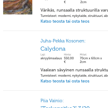
€
2cm
Värikäs, runsaalla struktuurilla var
Tunnisteet: moderni, nykytaide, struktuuri, abs
Katso teosta tai osta teos
Juha-Pekka Kosonen:
Calydona
Laji:
Hinta:
Mitat:
akryylimaalaus
550,00
70cm x 60cm x
€
2cm
Vaalean sävyinen runsaalla struktu
Tunnisteet: moderni, nykytaide, struktuuri, abs
Katso teosta tai osta teos
Piia Vainio: