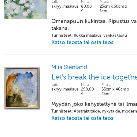
Laji:
Hinta:
Mitat:
akryylimaalaus
80,00
25cm x 30cm x
€
1cm
Omenapuun kukintaa. Ripustus val
takana.
Tunnisteet: Kukka maalaus, värikäs taulu
Katso teosta tai osta teos
Miia Stenland:
Let’s break the ice togeth
Laji:
Hinta:
Mitat:
akryylimaalaus
290,00
55cm x 46cm x
€
2cm
Myydän joko kehystettynä tai ilma
Tunnisteet: Abstraktitaide, nykytaide, modern
Katso teosta tai osta teos