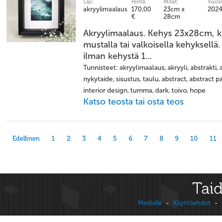
Laji:
Hinta:
Mitat:
Vuosi
akryylimaalaus
170,00
23cm x
202
€
28cm
Akryylimaalaus. Kehys 23x28cm, k
mustalla tai valkoisella kehyksell
ilman kehystä 1...
Tunnisteet: akryylimaalaus, akryyli, abstrakti,
nykytaide, sisustus, taulu, abstract, abstract p
interior design, tumma, dark, toivo, hope
Katso teosta tai osta teos
Edellinen
1
2
3
4
5
6
7
8
9
10
11
Taid
Medialle
-
Käyttöehdot
-