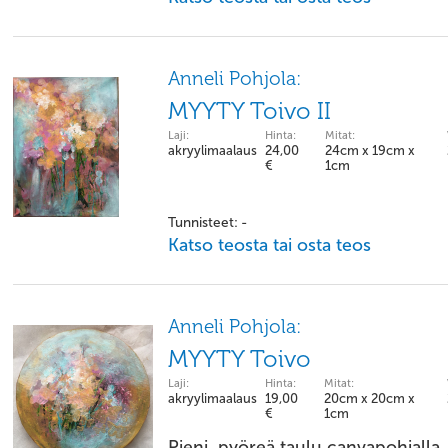
Anneli Pohjola:
MYYTY Toivo II
Laji:
Hinta:
Mitat:
akryylimaalaus
24,00
24cm x 19cm x
€
1cm
Tunnisteet: -
Katso teosta tai osta teos
Anneli Pohjola:
MYYTY Toivo
Laji:
Hinta:
Mitat:
akryylimaalaus
19,00
20cm x 20cm x
€
1cm
Pieni, pyöreä taulu canvapohjalla, 