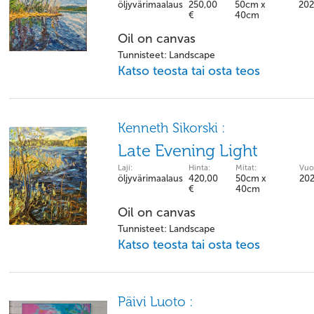
öljyvärimaalaus
250,00
50cm x
202
€
40cm
Oil on canvas
Tunnisteet: Landscape
Katso teosta tai osta teos
Kenneth Sikorski :
Late Evening Light
Laji:
Hinta:
Mitat:
Vuo
öljyvärimaalaus
420,00
50cm x
20
€
40cm
Oil on canvas
Tunnisteet: Landscape
Katso teosta tai osta teos
Päivi Luoto :