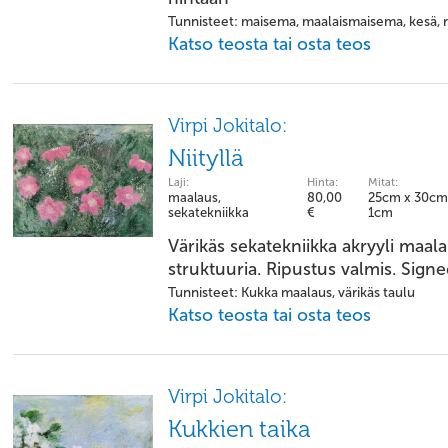
Tunnisteet: maisema, maalaismaisema, kesä, rak
Katso teosta tai osta teos
Virpi Jokitalo:
Niityllä
Laji:
Hinta:
Mitat:
maalaus,
80,00
25cm x 30cm
sekatekniikka
€
1cm
Värikäs sekatekniikka akryyli maal
struktuuria. Ripustus valmis. Signe
Tunnisteet: Kukka maalaus, värikäs taulu
Katso teosta tai osta teos
Virpi Jokitalo:
Kukkien taika