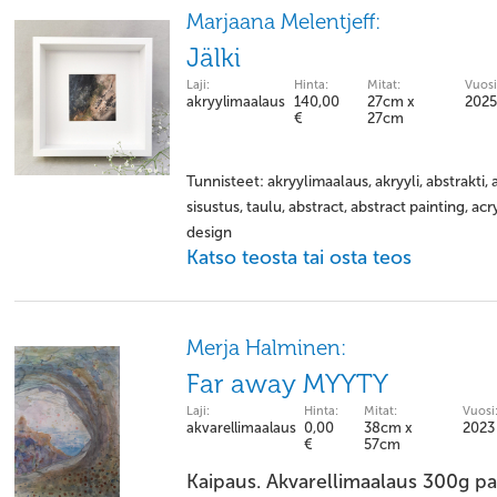
Marjaana Melentjeff:
Jälki
Laji:
Hinta:
Mitat:
Vuosi
akryylimaalaus
140,00
27cm x
2025
€
27cm
Tunnisteet: akryylimaalaus, akryyli, abstrakti,
sisustus, taulu, abstract, abstract painting, ac
design
Katso teosta tai osta teos
Merja Halminen:
Far away MYYTY
Laji:
Hinta:
Mitat:
Vuosi
akvarellimaalaus
0,00
38cm x
2023
€
57cm
Kaipaus. Akvarellimaalaus 300g pap