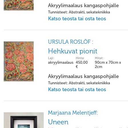
Akryylimaalaus kangaspohjalle
Tunnisteet: Abstrakti, sekatekniikka
Katso teosta tai osta teos
URSULA ROSLÖF :
Hehkuvat pionit
Laji:
Hinta:
Mitat:
akryylimaalaus
450,00
90cm x 70cm x
€
2cm
Akryylimaalaus kangaspohjalle
Tunnisteet: Abstrakti, sekatekniikka
Katso teosta tai osta teos
Marjaana Melentjeff:
Uneen