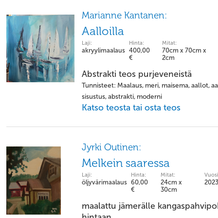
Marianne Kantanen:
Aalloilla
Laji:
Hinta:
Mitat:
akryylimaalaus
400,00
70cm x 70cm x
€
2cm
Abstrakti teos purjeveneistä
Tunnisteet: Maalaus, meri, maisema, aallot, aa
sisustus, abstrakti, moderni
Katso teosta tai osta teos
Jyrki Outinen:
Melkein saaressa
Laji:
Hinta:
Mitat:
Vuosi
öljyvärimaalaus
60,00
24cm x
202
€
30cm
maalattu jämerälle kangaspahvipohja
hintaan