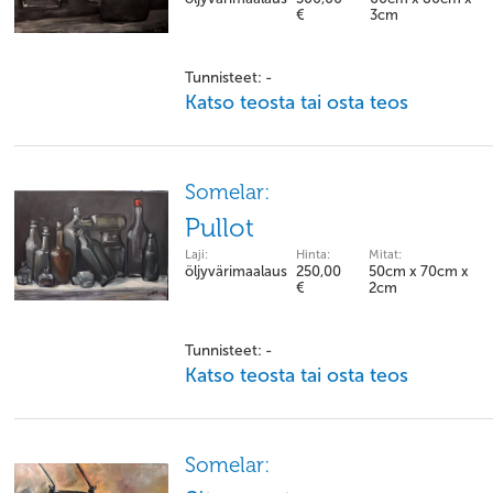
€
3cm
Tunnisteet: -
Katso teosta tai osta teos
Somelar:
Pullot
Laji:
Hinta:
Mitat:
öljyvärimaalaus
250,00
50cm x 70cm x
€
2cm
Tunnisteet: -
Katso teosta tai osta teos
Somelar: