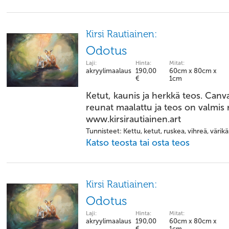
Kirsi Rautiainen:
Odotus
Laji:
Hinta:
Mitat:
akryylimaalaus
190,00
60cm x 80cm x
€
1cm
Ketut, kaunis ja herkkä teos. Canv
reunat maalattu ja teos on valmis r
www.kirsirautiainen.art
Tunnisteet: Kettu, ketut, ruskea, vihreä, värikä
Katso teosta tai osta teos
Kirsi Rautiainen:
Odotus
Laji:
Hinta:
Mitat:
akryylimaalaus
190,00
60cm x 80cm x
€
1cm