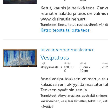
Ketut, kaunis ja herkkä teos. Canv
reunat maalattu ja teos on valmis r
www.kirsirautiainen.art
Tunnisteet: Kettu, ketut, ruskea, vihreä, värikä
Katso teosta tai osta teos
taivaanrannanmaalaamo:
Vesiputous
Laji:
Hinta:
Mitat:
Vuos
akryylimaalaus
120,00
80cm x
202
€
40cm
Anna vesiputouksen voiman ja rauh
kaksiosaisen, akryylilla maalatun a
Teoksen syvät sinisen ja ...
Tunnisteet: Akryylimaalaus, abstrakti, sininen,
kaksiosainen, vesi, lasi, kimallus, tekstuuri, ka
näyttävä