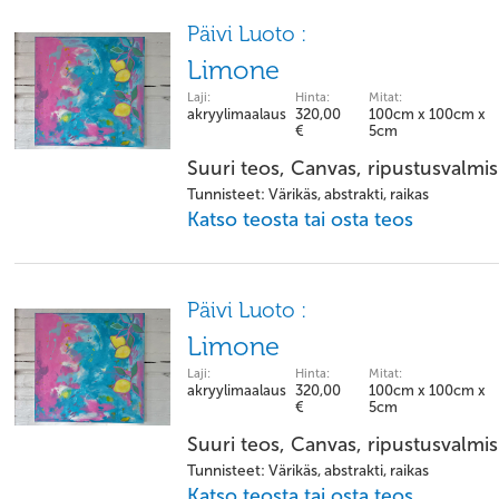
Päivi Luoto :
Limone
Laji:
Hinta:
Mitat:
akryylimaalaus
320,00
100cm x 100cm x
€
5cm
Suuri teos, Canvas, ripustusvalmis
Tunnisteet: Värikäs, abstrakti, raikas
Katso teosta tai osta teos
Päivi Luoto :
Limone
Laji:
Hinta:
Mitat:
akryylimaalaus
320,00
100cm x 100cm x
€
5cm
Suuri teos, Canvas, ripustusvalmis
Tunnisteet: Värikäs, abstrakti, raikas
Katso teosta tai osta teos