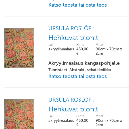
Katso teosta tai osta teos
URSULA ROSLÖF :
Hehkuvat pionit
Laji:
Hinta:
Mitat:
akryylimaalaus
450,00
90cm x 70cm x
€
2cm
Akryylimaalaus kangaspohjalle
Tunnisteet: Abstrakti, sekatekniikka
Katso teosta tai osta teos
URSULA ROSLÖF :
Hehkuvat pionit
Laji:
Hinta:
Mitat:
akryylimaalaus
450,00
90cm x 70cm x
€
2cm