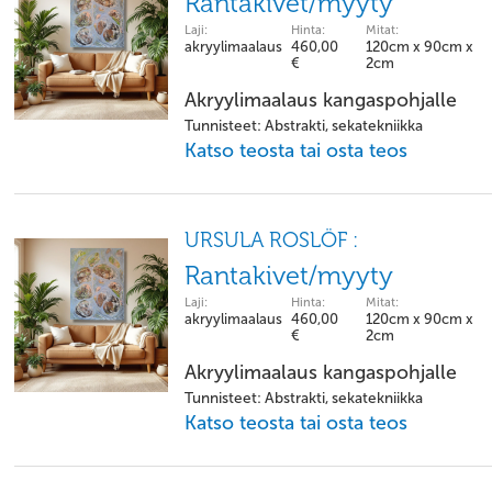
Rantakivet/myyty
Laji:
Hinta:
Mitat:
akryylimaalaus
460,00
120cm x 90cm x
€
2cm
Akryylimaalaus kangaspohjalle
Tunnisteet: Abstrakti, sekatekniikka
Katso teosta tai osta teos
URSULA ROSLÖF :
Rantakivet/myyty
Laji:
Hinta:
Mitat:
akryylimaalaus
460,00
120cm x 90cm x
€
2cm
Akryylimaalaus kangaspohjalle
Tunnisteet: Abstrakti, sekatekniikka
Katso teosta tai osta teos