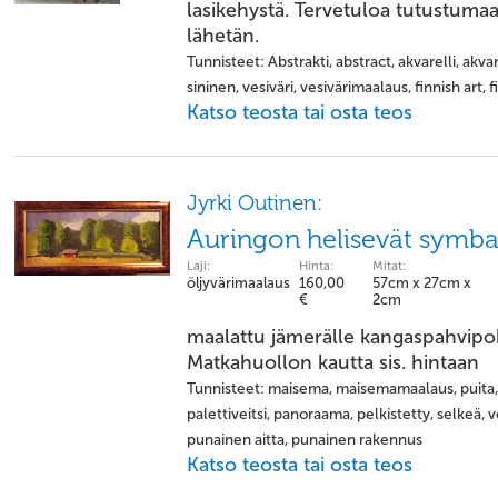
lasikehystä. Tervetuloa tutustuma
lähetän.
Tunnisteet: Abstrakti, abstract, akvarelli, akv
sininen, vesiväri, vesivärimaalaus, finnish art, f
Katso teosta tai osta teos
Jyrki Outinen:
Auringon helisevät symba
Laji:
Hinta:
Mitat:
öljyvärimaalaus
160,00
57cm x 27cm x
€
2cm
maalattu jämerälle kangaspahvipohj
Matkahuollon kautta sis. hintaan
Tunnisteet: maisema, maisemamaalaus, puita
palettiveitsi, panoraama, pelkistetty, selkeä,
punainen aitta, punainen rakennus
Katso teosta tai osta teos