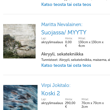
Katso teosta tai osta teos
Maritta Nevalainen:
Suojassa/ MYYTY
Laji:
Hinta:
Mitat:
akryylimaalaus
0,00
130cm x 130cm x
€
4cm
Akryyli, sekatekniikka
Tunnisteet: Akryyli, sekatekniikka, maisema, a
Katso teosta tai osta teos
Virpi Jokitalo:
Koski 2
Laji:
Hinta:
Mitat:
akryylimaalaus
290,00
70cm x 70cm x
€
2cm