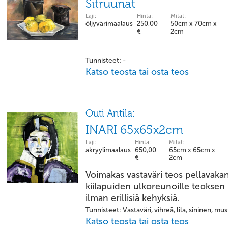
Sitruunat
Laji:
Hinta:
Mitat:
öljyvärimaalaus
250,00
50cm x 70cm x
€
2cm
Tunnisteet: -
Katso teosta tai osta teos
Outi Antila:
INARI 65x65x2cm
Laji:
Hinta:
Mitat:
akryylimaalaus
650,00
65cm x 65cm x
€
2cm
Voimakas vastaväri teos pellavakan
kiilapuiden ulkoreunoille teoksen 
ilman erillisiä kehyksiä.
Tunnisteet: Vastaväri, vihreä, lila, sininen, mu
Katso teosta tai osta teos