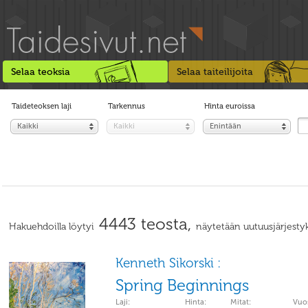
Selaa teoksia
Selaa taiteilijoita
Taideteoksen laji
Tarkennus
Hinta euroissa
Kaikki
Kaikki
Enintään
4443 teosta,
Hakuehdoilla löytyi
näytetään uutuusjärjestyk
Kenneth Sikorski :
Spring Beginnings
Laji:
Hinta:
Mitat:
Vuos