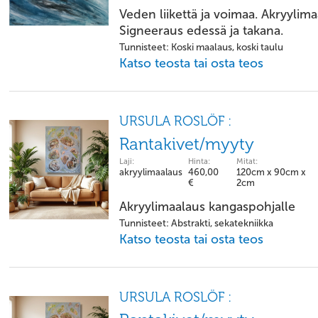
Veden liikettä ja voimaa. Akryylima
Signeeraus edessä ja takana.
Tunnisteet: Koski maalaus, koski taulu
Katso teosta tai osta teos
URSULA ROSLÖF :
Rantakivet/myyty
Laji:
Hinta:
Mitat:
akryylimaalaus
460,00
120cm x 90cm x
€
2cm
Akryylimaalaus kangaspohjalle
Tunnisteet: Abstrakti, sekatekniikka
Katso teosta tai osta teos
URSULA ROSLÖF :