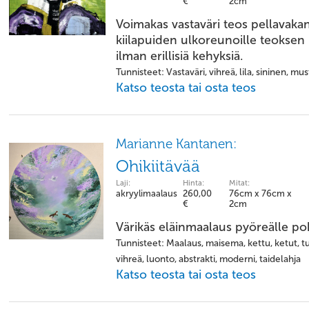
€
2cm
Voimakas vastaväri teos pellavakan
kiilapuiden ulkoreunoille teoksen 
ilman erillisiä kehyksiä.
Tunnisteet: Vastaväri, vihreä, lila, sininen, mu
Katso teosta tai osta teos
Marianne Kantanen:
Ohikiitävää
Laji:
Hinta:
Mitat:
akryylimaalaus
260,00
76cm x 76cm x
€
2cm
Värikäs eläinmaalaus pyöreälle poh
Tunnisteet: Maalaus, maisema, kettu, ketut, tunn
vihreä, luonto, abstrakti, moderni, taidelahja
Katso teosta tai osta teos