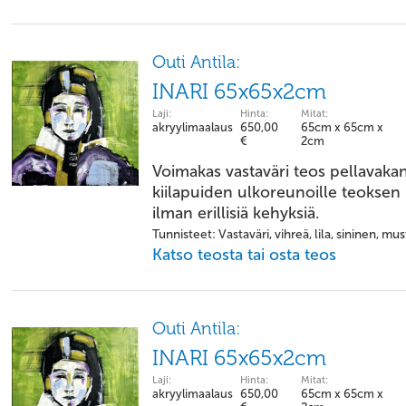
Outi Antila:
INARI 65x65x2cm
Laji:
Hinta:
Mitat:
akryylimaalaus
650,00
65cm x 65cm x
€
2cm
Voimakas vastaväri teos pellavakan
kiilapuiden ulkoreunoille teoksen 
ilman erillisiä kehyksiä.
Tunnisteet: Vastaväri, vihreä, lila, sininen, mu
Katso teosta tai osta teos
Outi Antila:
INARI 65x65x2cm
Laji:
Hinta:
Mitat:
akryylimaalaus
650,00
65cm x 65cm x