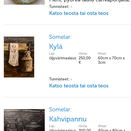
Tunnisteet: -
Katso teosta tai osta teos
Somelar:
Kylä
Laji:
Hinta:
Mitat:
öljyvärimaalaus
250,00
60cm x 70cm x
€
3cm
Tunnisteet: -
Katso teosta tai osta teos
Somelar:
Kahvipannu
Laji:
Hinta:
Mitat:
öljyvärimaalaus
300,00
60cm x 80cm x